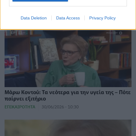
Μάρω Κοντού: Πήρε εξιτήριο από το «Αττικόν»
ΕΠΙΚΑΙΡΌΤΗΤΑ
01/07/2026 - 12:08
Data Deletion
Data Access
Privacy Policy
Μάρω Κοντού: Τα νεότερα για την υγεία της – Πότε
παίρνει εξιτήριο
ΕΠΙΚΑΙΡΌΤΗΤΑ
30/06/2026 - 10:30