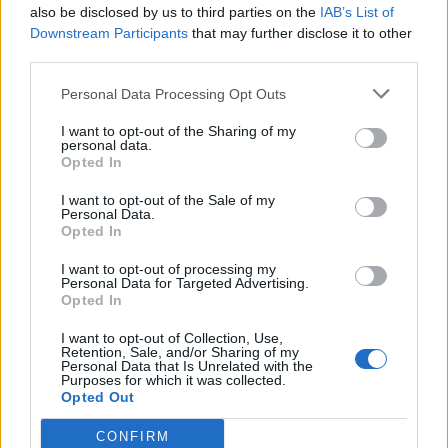
also be disclosed by us to third parties on the
IAB’s List of
Downstream Participants
that may further disclose it to other
third parties.
Personal Data Processing Opt Outs
I want to opt-out of the Sharing of my
personal data.
Διευκρίνηση της διοίκησης του «Αττικόν» για τη
Opted In
λειτουργία της Μονάδας Ειδικών Λοιμώξεων
I want to opt-out of the Sale of my
ΕΠΙΚΑΙΡΌΤΗΤΑ
10/07/2026 - 14:23
Personal Data.
Opted In
I want to opt-out of processing my
Personal Data for Targeted Advertising.
Opted In
I want to opt-out of Collection, Use,
Retention, Sale, and/or Sharing of my
Personal Data that Is Unrelated with the
Purposes for which it was collected.
Opted Out
CONFIRM