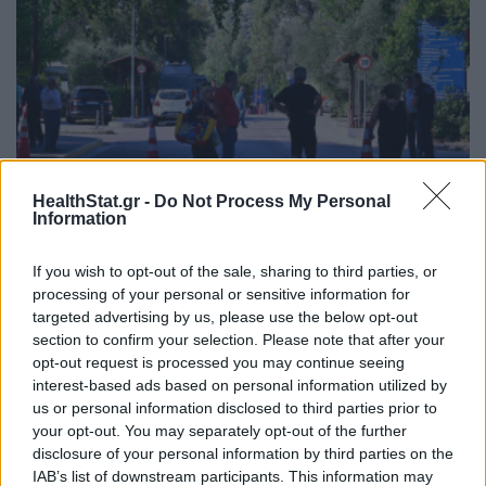
HealthStat.gr -
Do Not Process My Personal
Information
Φωτιά στο Χαϊδάρι: Μόνο... 73 ράντζα στο
«Αττικόν» και καταγγελίες για απειλές Γεωργιάδη
στο Δαφνί
If you wish to opt-out of the sale, sharing to third parties, or
processing of your personal or sensitive information for
ΕΠΙΚΑΙΡΌΤΗΤΑ
01/08/2026 - 08:15
targeted advertising by us, please use the below opt-out
section to confirm your selection. Please note that after your
opt-out request is processed you may continue seeing
interest-based ads based on personal information utilized by
us or personal information disclosed to third parties prior to
your opt-out. You may separately opt-out of the further
disclosure of your personal information by third parties on the
IAB’s list of downstream participants. This information may