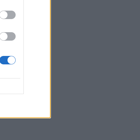
Πανεπιστήμιο Πάτρας: 168 αιτήσεις από 23
χώρες για το νέο αγγλόφωνο πρόγραμμα
Ιατρικής
ΕΠΙΚΑΙΡΌΤΗΤΑ
06/08/2026 - 16:54
Παιδιά και πισίνα: Όλα όσα πρέπει να
γνωρίζετε για την ασφάλειά τους
ΕΠΙΚΑΙΡΌΤΗΤΑ
06/08/2026 - 16:03
Ευρεία σύσκεψη στον ΕΟΦ για τις ελλείψεις
φαρμάκων
ΕΠΙΚΑΙΡΌΤΗΤΑ
06/08/2026 - 15:25
Κραγιόν και προϊόντα χειλιών: Κενά στην
ασφάλεια κρύβουν κινδύνους για την υγεία
ΜΕΛΈΤΕΣ
06/08/2026 - 15:01