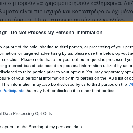
οποία μπορούν να χρησιμοποιηθούν καθημερινά. Απ
λύματα είναι πιο ισχυρά και καταστρέφουν όχι μόν
 του στόματος. Η καταστροφή αυτών των «καλών»
ματικό μικροβίωμα, το οποίο παίζει σημαντικό ρόλ
.gr -
Do Not Process My Personal Information
ου αζώτου, απαραίτητο για τη λειτουργία των
to opt-out of the sale, sharing to third parties, or processing of your per
formation for targeted advertising by us, please use the below opt-out s
τοματικό διάλυμα;
r selection. Please note that after your opt-out request is processed y
eing interest-based ads based on personal information utilized by us or
disclosed to third parties prior to your opt-out. You may separately opt-
ε το φαγητό ή το ποτό για τουλάχιστον 30 λεπτά
losure of your personal information by third parties on the IAB’s list of
υτό δίνει χρόνο στα ενεργά συστατικά του να
. This information may also be disclosed by us to third parties on the
IA
ιλότητα.
Participants
that may further disclose it to other third parties.
ντάσσοντάς το στοματικό διάλυμα στη καθημερινή
προστατεύσετε το στόμα σας και να απολαύσετε ένα
l Data Processing Opt Outs
 ξεχνάτε: η φροντίδα των δοντιών είναι φροντίδα γ
o opt-out of the Sharing of my personal data.