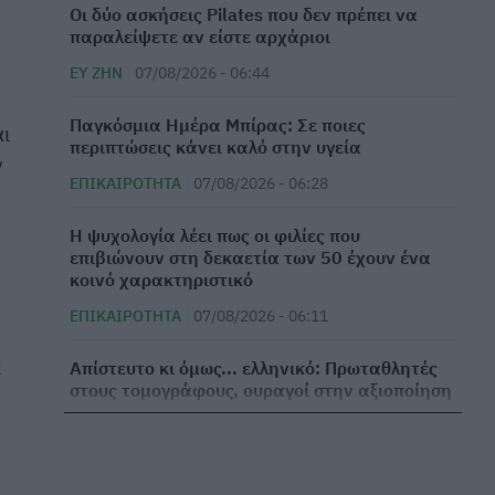
Οι δύο ασκήσεις Pilates που δεν πρέπει να
παραλείψετε αν είστε αρχάριοι
ΕΥ ΖΗΝ
07/08/2026 - 06:44
Παγκόσμια Ημέρα Μπίρας: Σε ποιες
αι
περιπτώσεις κάνει καλό στην υγεία
ν
ΕΠΙΚΑΙΡΌΤΗΤΑ
07/08/2026 - 06:28
⁠Η ψυχολογία λέει πως οι φιλίες που
επιβιώνουν στη δεκαετία των 50 έχουν ένα
κοινό χαρακτηριστικό
ΕΠΙΚΑΙΡΌΤΗΤΑ
07/08/2026 - 06:11
α
Απίστευτο κι όμως... ελληνικό: Πρωταθλητές
στους τομογράφους, ουραγοί στην αξιοποίηση
ΜΕΛΈΤΕΣ
07/08/2026 - 06:00
Τι θα συμβεί στο σώμα σας εάν κοιμάστε μόνο