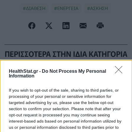
ΔΙΑΘΕΣΗ
ΕΝΕΡΓΕΙΑ
ΑΣΚΗΣΗ
ΠΕΡΙΣΣΟΤΕΡΑ ΣΤΗΝ ΙΔΙΑ ΚΑΤΗΓΟΡΙΑ
HealthStat.gr -
Do Not Process My Personal
Διαιτολόγος προτείνει: Αποφύγετε
Information
αυτές τις τροφές πριν τον ύπνο
19 Μαρτίου 2026
If you wish to opt-out of the sale, sharing to third parties, or
processing of your personal or sensitive information for
targeted advertising by us, please use the below opt-out
Φρουτοσαλάτα: Ανοιξιάτικη
section to confirm your selection. Please note that after your
opt-out request is processed you may continue seeing
συνταγή για αποτοξίνωση
interest-based ads based on personal information utilized by
26 Μαρτίου 2026
us or personal information disclosed to third parties prior to