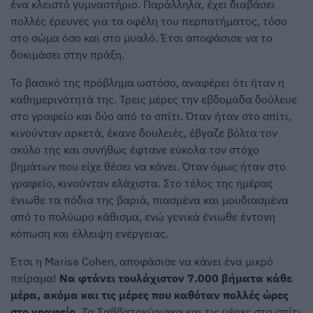
ένα κλειστό γυμναστήριο. Παράλληλα, έχει διαβάσει
πολλές έρευνες για τα οφέλη του περπατήματος, τόσο
στο σώμα όσο και στο μυαλό. Έτσι αποφάσισε να το
δοκιμάσει στην πράξη.
Το βασικό της πρόβλημα ωστόσο, αναφέρει ότι ήταν η
καθημερινότητά της. Τρεις μέρες την εβδομάδα δούλευε
στο γραφείο και δύο από το σπίτι. Όταν ήταν στο σπίτι,
κινούνταν αρκετά, έκανε δουλειές, έβγαζε βόλτα τον
σκύλο της και συνήθως έφτανε εύκολα τον στόχο
βημάτων που είχε θέσει να κάνει. Όταν όμως ήταν στο
γραφείο, κινούνταν ελάχιστα. Στο τέλος της ημέρας
ένιωθε τα πόδια της βαριά, πιασμένα και μουδιασμένα
από το πολύωρο κάθισμα, ενώ γενικά ένιωθε έντονη
κόπωση και έλλειψη ενέργειας.
Έτσι η Marisa Cohen, αποφάσισε να κάνει ένα μικρό
πείραμα!
Να φτάνει τουλάχιστον 7.000 βήματα κάθε
μέρα, ακόμα και τις μέρες που καθόταν πολλές ώρες
στο γραφείο.
Τα Σαββατοκύριακα και τις μέρες στο σπίτι