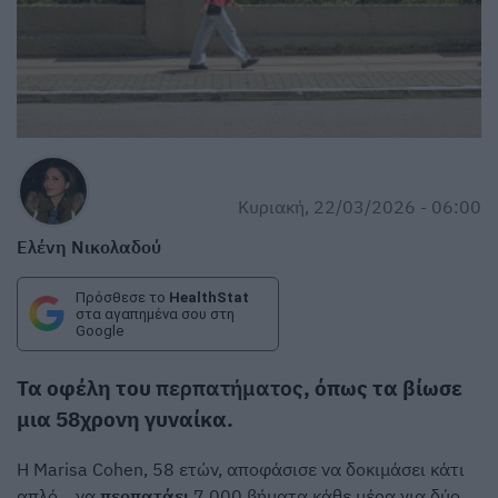
Κυριακή, 22/03/2026 - 06:00
Ελένη Νικολαδού
Πρόσθεσε το
HealthStat
στα αγαπημένα σου στη
Google
Τα οφέλη του
περπατήματος
, όπως τα βίωσε
μια 58χρονη γυναίκα.
Η Marisa Cohen, 58 ετών, αποφάσισε να δοκιμάσει κάτι
απλό... να
περπατάει
7.000 βήματα κάθε μέρα για δύο