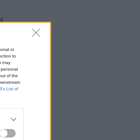
Καρδιοπαθείς και καλοκαίρι: 8 συμβουλές για
ασφαλείς διακοπές
να
ΕΥ ΖΗΝ
07/08/2026 - 10:47
Πονοκέφαλος το καλοκαίρι: Που οφείλεται –
ε
Πώς να τον αντιμετωπίσετε χωρίς φάρμακα
sonal or
ΕΥ ΖΗΝ
07/08/2026 - 10:30
ection to
ou may
 personal
Πώς ο Matt Damon απέκτησε το σώμα του για
out of the
την ταινία «The Odyssey»
 downstream
ΕΥ ΖΗΝ
07/08/2026 - 09:30
B’s List of
Σκωτσέζικα αυγά: Μία διαφορετική συνταγή
για όσους αγαπούν τα αυγά
ΕΥ ΖΗΝ
07/08/2026 - 08:20
Οι δύο ασκήσεις Pilates που δεν πρέπει να
παραλείψετε αν είστε αρχάριοι