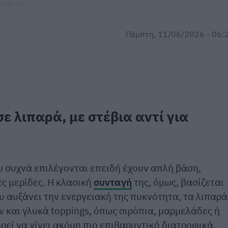
Magnific
Πέμπτη, 11/06/2026 - 06:
ε λιπαρά, με στέβια αντί για
υ συχνά επιλέγονται επειδή έχουν απλή βάση,
ές μερίδες. Η κλασική
συνταγή
της, όμως, βασίζεται
υ αυξάνει την ενεργειακή της πυκνότητα, τα λιπαρά
 και γλυκά toppings, όπως σιρόπια, μαρμελάδες ή
ρεί να γίνει ακόμη πιο επιβαρυντικό διατροφικά.