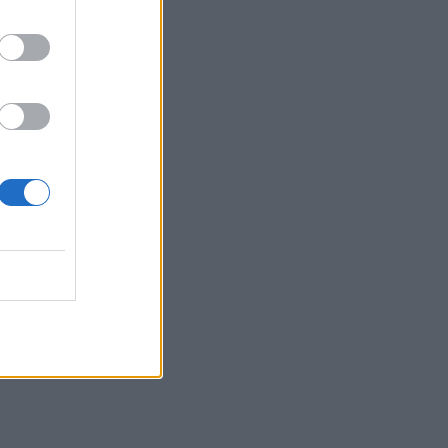
ΕΥ ΖΗΝ
07/08/2026 - 06:44
Παγκόσμια Ημέρα Μπίρας: Σε ποιες
περιπτώσεις κάνει καλό στην υγεία
ΕΠΙΚΑΙΡΌΤΗΤΑ
07/08/2026 - 06:28
⁠Η ψυχολογία λέει πως οι φιλίες που
επιβιώνουν στη δεκαετία των 50 έχουν ένα
κοινό χαρακτηριστικό
ΕΠΙΚΑΙΡΌΤΗΤΑ
07/08/2026 - 06:11
Απίστευτο κι όμως... ελληνικό: Πρωταθλητές
στους τομογράφους, ουραγοί στην αξιοποίηση
ΜΕΛΈΤΕΣ
07/08/2026 - 06:00
Τι θα συμβεί στο σώμα σας εάν κοιμάστε μόνο
6 ώρες κάθε βράδυ