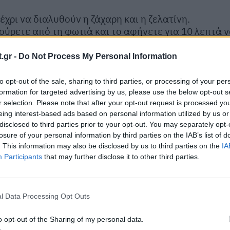
χρι να διαλυθούν η ζάχαρη και η ζελατίνη.
σύρετε από τη φωτιά και το αφήνετε για 10 λεπτά 
 και το βάζετε στο ψυγείο μέχρι να πήξει.
.gr -
Do Not Process My Personal Information
ς ή καραμέλας. Επίσης, μπορείτε να το σερβίρετε μ
ογής σας.
to opt-out of the sale, sharing to third parties, or processing of your per
formation for targeted advertising by us, please use the below opt-out s
r selection. Please note that after your opt-out request is processed y
eing interest-based ads based on personal information utilized by us or
disclosed to third parties prior to your opt-out. You may separately opt-
losure of your personal information by third parties on the IAB’s list of
. This information may also be disclosed by us to third parties on the
IA
Participants
that may further disclose it to other third parties.
l Data Processing Opt Outs
o opt-out of the Sharing of my personal data.