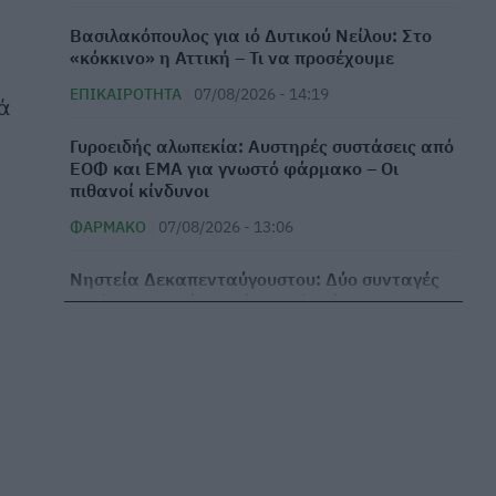
Βασιλακόπουλος για ιό Δυτικού Νείλου: Στο
«κόκκινο» η Αττική – Τι να προσέχουμε
ΕΠΙΚΑΙΡΌΤΗΤΑ
07/08/2026 - 14:19
τά
Γυροειδής αλωπεκία: Αυστηρές συστάσεις από
ΕΟΦ και EMA για γνωστό φάρμακο – Οι
πιθανοί κίνδυνοι
ΦΆΡΜΑΚΟ
07/08/2026 - 13:06
Νηστεία Δεκαπενταύγουστου: Δύο συνταγές
για λαχταριστά νηστίσιμα γλυκά
ΕΥ ΖΗΝ
07/08/2026 - 12:33
Κυκλοσπορίαση: Ποια φρούτα και λαχανικά
είναι «επικίνδυνα» εκτός από το μαρούλι –
Ανησυχία στις ΗΠΑ
ΕΠΙΚΑΙΡΌΤΗΤΑ
07/08/2026 - 11:27
η