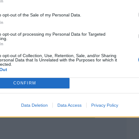
In
o opt-out of the Sale of my Personal Data.
In
to opt-out of processing my Personal Data for Targeted
ing.
In
ΣΤΕ ΑΚΟΜΑ
o opt-out of Collection, Use, Retention, Sale, and/or Sharing
ersonal Data that Is Unrelated with the Purposes for which it
lected.
Out
στραγγιστό γιαούρτι, φουλ στην πρωτεΐνη - Έτοιμη
CONFIRM
Data Deletion
Data Access
Privacy Policy
κακάο διαίτης, χωρίς ζάχαρη και βούτυρο