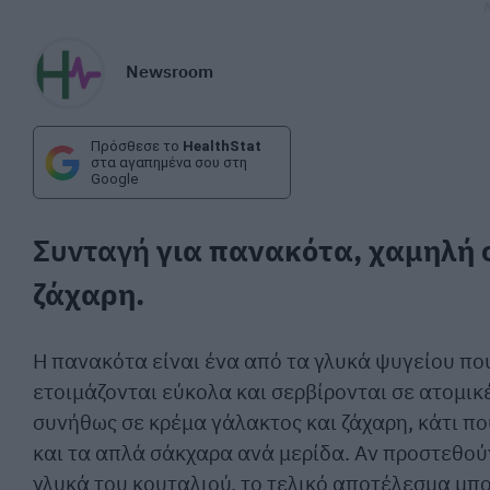
Newsroom
Πρόσθεσε το
HealthStat
στα αγαπημένα σου στη
Google
Συνταγή
για πανακότα, χαμηλή σ
ζάχαρη.
Η πανακότα είναι ένα από τα γλυκά ψυγείου πο
ετοιμάζονται εύκολα και σερβίρονται σε ατομικ
συνήθως σε κρέμα γάλακτος και ζάχαρη, κάτι πο
και τα απλά σάκχαρα ανά μερίδα. Αν προστεθούν
γλυκά του κουταλιού, το τελικό αποτέλεσμα μπο