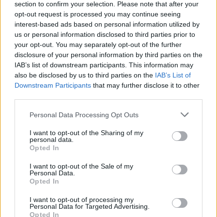
section to confirm your selection. Please note that after your
opt-out request is processed you may continue seeing
interest-based ads based on personal information utilized by
us or personal information disclosed to third parties prior to
ΔΙΑΒΑΣΤΕ ΑΚΟΜΑ
your opt-out. You may separately opt-out of the further
disclosure of your personal information by third parties on the
IAB’s list of downstream participants. This information may
also be disclosed by us to third parties on the
IAB’s List of
Η αλλαγή στο σώμα σας που
Downstream Participants
that may further disclose it to other
δεν πρέπει να αγνοήσετε ποτέ,
third parties.
σύμφωνα με έναν ογκολόγο
Personal Data Processing Opt Outs
Άνοια στις γυναίκες: Οι 13
I want to opt-out of the Sharing of my
παράγοντες που συνδέονται με
personal data.
αυξημένο κίνδυνο
Opted In
I want to opt-out of the Sale of my
Personal Data.
Opted In
Σοκάρουν τα στοιχεία του ΟΟΣΑ
για τον καρκίνο στην Ελλάδα
I want to opt-out of processing my
Personal Data for Targeted Advertising.
Opted In