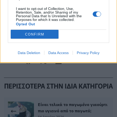
Πρόσθεσε το
HealthStat
I want to opt-out of Collection, Use,
στα αγαπημένα σου στη
Retention, Sale, and/or Sharing of my
Google
Personal Data that Is Unrelated with the
Purposes for which it was collected.
Opted Out
ΑΚΟΗ
ΕΜΒΟΕΣ
ΑΥΤΙΑ
CONFIRM
ΑΠΩΛΕΙΑ ΑΚΟΗΣ
Data Deletion
Data Access
Privacy Policy
ΠΕΡΙΣΣΟΤΕΡΑ ΣΤΗΝ ΙΔΙΑ ΚΑΤΗΓΟΡΙΑ
Είναι τελικά το παγωμένο γιαούρτι
πιο υγιεινό από το παγωτό;
16 Ιουνίου 2026