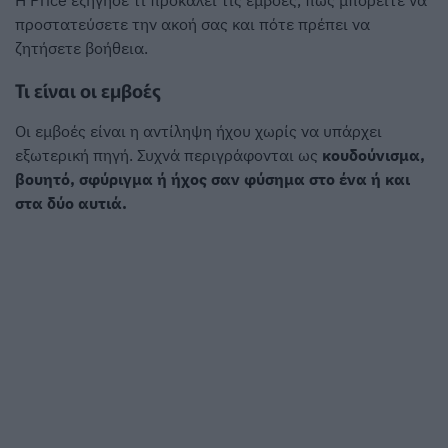
Η Price εξήγησε τι προκαλεί τις εμβοές, πώς μπορείτε να
προστατεύσετε την ακοή σας και πότε πρέπει να
ζητήσετε βοήθεια.
Τι είναι οι εμβοές
Οι εμβοές είναι η αντίληψη ήχου χωρίς να υπάρχει
εξωτερική πηγή. Συχνά περιγράφονται ως
κουδούνισμα,
βουητό, σφύριγμα ή ήχος σαν φύσημα στο ένα ή και
στα δύο αυτιά.