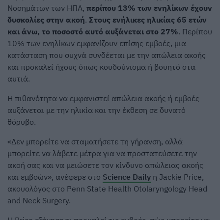
Νοσημάτων των ΗΠΑ,
περίπου 13% των ενηλίκων έχουν
δυσκολίες στην ακοή
.
Στους ενήλικες ηλικίας 65 ετών
και άνω, το ποσοστό αυτό αυξάνεται στο 27%
. Περίπου
10% των ενηλίκων εμφανίζουν επίσης εμβοές, μια
κατάσταση που συχνά συνδέεται με την απώλεια ακοής
και προκαλεί ήχους όπως κουδούνισμα ή βουητό στα
αυτιά.
Η πιθανότητα να εμφανιστεί απώλεια ακοής ή εμβοές
αυξάνεται με την ηλικία και την έκθεση σε δυνατό
θόρυβο.
«Δεν μπορείτε να σταματήσετε τη γήρανση, αλλά
μπορείτε να λάβετε μέτρα για να προστατεύσετε την
ακοή σας και να μειώσετε τον κίνδυνο απώλειας ακοής
και εμβοών», ανέφερε στο
Science Daily
η Jackie Price,
ακουολόγος στο Penn State Health Otolaryngology Head
and Neck Surgery.