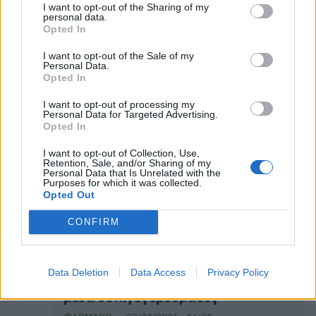
I want to opt-out of the Sharing of my
personal data.
Opted In
Ενημερωτική εκστρατεία για την
ασφάλεια των κτηνιατρικών
I want to opt-out of the Sale of my
φαρμάκων με τη συμμετοχή του ΕΟΦ
Personal Data.
Opted In
ΦΆΡΜΑΚΟ
08/04/2026 - 12:25
I want to opt-out of processing my
Personal Data for Targeted Advertising.
Opted In
I want to opt-out of Collection, Use,
Retention, Sale, and/or Sharing of my
Personal Data that Is Unrelated with the
Purposes for which it was collected.
Opted Out
CONFIRM
Μια ένεση αποκατέστησε την ακοή
Data Deletion
Data Access
Privacy Policy
σε ασθενείς με γενετική κώφωση,
μέσα σε λίγες εβδομάδες