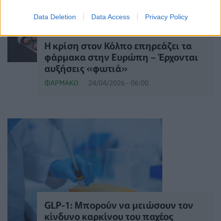
Data Deletion
Data Access
Privacy Policy
Η κρίση στον Κόλπο επηρεάζει τα
φάρμακα στην Ευρώπη – Έρχονται
αυξήσεις «φωτιά»
ΦΆΡΜΑΚΟ
24/04/2026 - 06:00
GLP-1: Μπορούν να μειώσουν τον
κίνδυνο καρκίνου του παχέος