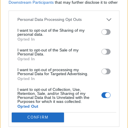
Downstream Participants
that may further disclose it to other
third parties.
Personal Data Processing Opt Outs
I want to opt-out of the Sharing of my
personal data.
Opted In
I want to opt-out of the Sale of my
Personal Data.
Opted In
Νέα γονιδιακή θεραπεία δίνει
ελπίδες σε εκ γενετής κωφούς –
I want to opt-out of processing my
Εγκρίθηκε από τον FDA
Personal Data for Targeted Advertising.
Opted In
ΦΆΡΜΑΚΟ
24/04/2026 - 11:21
I want to opt-out of Collection, Use,
Retention, Sale, and/or Sharing of my
Personal Data that Is Unrelated with the
Purposes for which it was collected.
Opted Out
CONFIRM