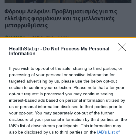
Φόρουμ Δελφών: Προβληματισμός για τις
ελλείψεις φαρμάκων και τις μελλοντικές
μεταρρυθμίσεις
ΦΆΡΜΑΚΟ
24/04/2026 - 14:10
HealthStat.gr -
Do Not Process My Personal
Information
If you wish to opt-out of the sale, sharing to third parties, or
processing of your personal or sensitive information for
targeted advertising by us, please use the below opt-out
section to confirm your selection. Please note that after your
opt-out request is processed you may continue seeing
interest-based ads based on personal information utilized by
Οριστική διακοπή κυκλοφορίας 5
us or personal information disclosed to third parties prior to
σκευασμάτων ινσουλίνης – Η
your opt-out. You may separately opt-out of the further
ανακοίνωση του ΕΟΦ
disclosure of your personal information by third parties on the
IAB’s list of downstream participants. This information may
ΦΆΡΜΑΚΟ
24/04/2026 - 12:06
also be disclosed by us to third parties on the
IAB’s List of