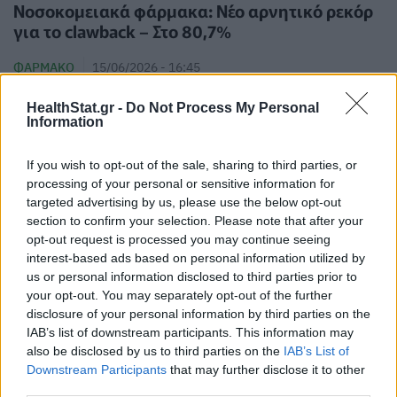
Νοσοκομειακά φάρμακα: Νέο αρνητικό ρεκόρ
για το clawback – Στο 80,7%
ΦΆΡΜΑΚΟ
15/06/2026 - 16:45
HealthStat.gr -
Do Not Process My Personal
Information
If you wish to opt-out of the sale, sharing to third parties, or
processing of your personal or sensitive information for
targeted advertising by us, please use the below opt-out
section to confirm your selection. Please note that after your
opt-out request is processed you may continue seeing
Σκυλιά: Νέο φάρμακο υπόσχεται
interest-based ads based on personal information utilized by
αύξηση του προσδόκιμου ζωής των
us or personal information disclosed to third parties prior to
your opt-out. You may separately opt-out of the further
τετράποδων φίλων μας
disclosure of your personal information by third parties on the
ΦΆΡΜΑΚΟ
15/06/2026 - 14:56
IAB’s list of downstream participants. This information may
also be disclosed by us to third parties on the
IAB’s List of
Downstream Participants
that may further disclose it to other
third parties.