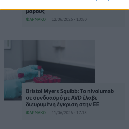
της Novo Nordisk για την απώλεια
βάρους
ΦΆΡΜΑΚΟ
12/06/2026 - 13:50
Bristol Myers Squibb: Το nivolumab
σε συνδυασμό με AVD έλαβε
διευρυμένη έγκριση στην ΕΕ
ΦΆΡΜΑΚΟ
11/06/2026 - 17:13