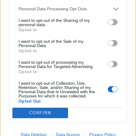
Personal Data Processing Opt Outs
I want to opt-out of the Sharing of my
personal data.
Opted In
FDA: «Πράσινο φώς» σε φάρμακο
της Pfizer για την αιμορροφιλία σε
I want to opt-out of the Sale of my
Personal Data.
παιδιά κάτω των 12 ετών
Opted In
ΦΆΡΜΑΚΟ
13/06/2026 - 06:00
I want to opt-out of processing my
Personal Data for Targeted Advertising.
Opted In
I want to opt-out of Collection, Use,
Retention, Sale, and/or Sharing of my
Personal Data that Is Unrelated with the
Purposes for which it was collected.
Opted Out
CONFIRM
Εγκρίθηκε στη Μ. Βρετανία το χάπι
Data Deletion
Data Access
Privacy Policy