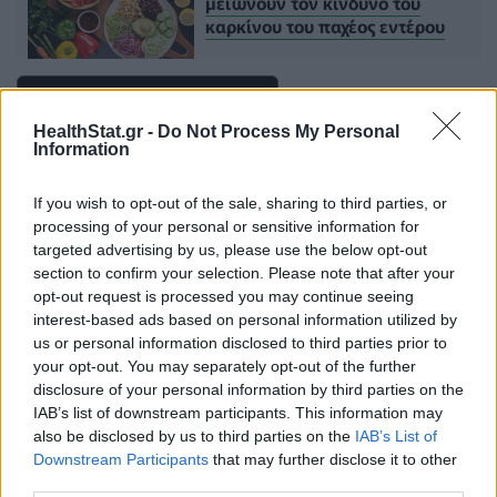
μειώνουν τον κίνδυνο του
καρκίνου του παχέος εντέρου
Πρόσθεσε το
HealthStat
στα αγαπημένα σου στη
Google
HealthStat.gr -
Do Not Process My Personal
Information
If you wish to opt-out of the sale, sharing to third parties, or
ΟΥΛΙΤΙΔΑ
ΚΑΡΚΙΝΟΣ ΜΑΣΤΟΥ
ΒΑΚΤΗΡΙΑ
processing of your personal or sensitive information for
targeted advertising by us, please use the below opt-out
ΟΥΛΑ
section to confirm your selection. Please note that after your
opt-out request is processed you may continue seeing
interest-based ads based on personal information utilized by
us or personal information disclosed to third parties prior to
your opt-out. You may separately opt-out of the further
disclosure of your personal information by third parties on the
IAB’s list of downstream participants. This information may
ΠΕΡΙΣΣΟΤΕΡΑ ΣΤΗΝ ΙΔΙΑ ΚΑΤΗΓΟΡΙΑ
also be disclosed by us to third parties on the
IAB’s List of
Downstream Participants
that may further disclose it to other
third parties.