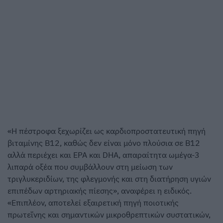
«Η πέστροφα ξεχωρίζει ως καρδιοπροστατευτική πηγή
βιταμίνης Β12, καθώς δεν είναι μόνο πλούσια σε Β12
αλλά περιέχει και EPA και DHA, απαραίτητα ωμέγα-3
λιπαρά οξέα που συμβάλλουν στη μείωση των
τριγλυκεριδίων, της φλεγμονής και στη διατήρηση υγιών
επιπέδων αρτηριακής πίεσης», αναφέρει η ειδικός.
«Επιπλέον, αποτελεί εξαιρετική πηγή ποιοτικής
πρωτεΐνης και σημαντικών μικροθρεπτικών συστατικών,