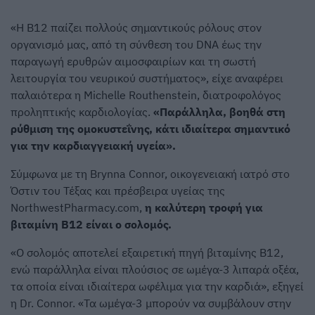
«Η Β12 παίζει πολλούς σημαντικούς ρόλους στον
οργανισμό μας, από τη σύνθεση του DNA έως την
παραγωγή ερυθρών αιμοσφαιρίων και τη σωστή
λειτουργία του νευρικού συστήματος», είχε αναφέρει
παλαιότερα η Michelle Routhenstein, διατροφολόγος
προληπτικής καρδιολογίας.
«Παράλληλα, βοηθά στη
ρύθμιση της ομοκυστεΐνης, κάτι ιδιαίτερα σημαντικό
για την καρδιαγγειακή υγεία».
Σύμφωνα με τη Brynna Connor, οικογενειακή ιατρό στο
Όστιν του Τέξας και πρέσβειρα υγείας της
NorthwestPharmacy.com,
η καλύτερη τροφή για
βιταμίνη Β12 είναι ο σολομός.
«Ο σολομός αποτελεί εξαιρετική πηγή βιταμίνης Β12,
ενώ παράλληλα είναι πλούσιος σε ωμέγα-3 λιπαρά οξέα,
τα οποία είναι ιδιαίτερα ωφέλιμα για την καρδιά», εξηγεί
η Dr. Connor. «Τα ωμέγα-3 μπορούν να συμβάλουν στην