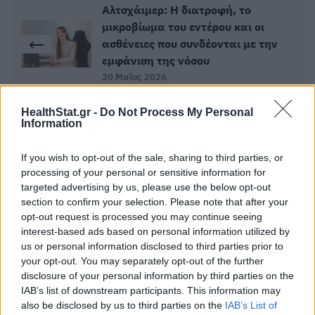
Αλτσχάιμερ: H διατροφή, το
μικροβίωμα του εντέρου και οι
ασθένειες που συνδέονται με την
εμφάνιση της νόσου
20 Μαϊος 2026
HealthStat.gr -
Do Not Process My Personal
Information
Πρέπει να παίρνετε συμπληρώματα
αν λαμβάνετε μετφορμίνη για το
If you wish to opt-out of the sale, sharing to third parties, or
διαβήτη;
processing of your personal or sensitive information for
20 Μαϊος 2026
targeted advertising by us, please use the below opt-out
section to confirm your selection. Please note that after your
opt-out request is processed you may continue seeing
interest-based ads based on personal information utilized by
us or personal information disclosed to third parties prior to
ΣΧΕΤΙΚΑ ΑΡΘΡΑ
your opt-out. You may separately opt-out of the further
disclosure of your personal information by third parties on the
IAB’s list of downstream participants. This information may
also be disclosed by us to third parties on the
IAB’s List of