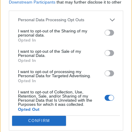
Downstream Participants
that may further disclose it to other
third parties.
Personal Data Processing Opt Outs
I want to opt-out of the Sharing of my
personal data.
Opted In
I want to opt-out of the Sale of my
Personal Data.
Opted In
I want to opt-out of processing my
Personal Data for Targeted Advertising.
Πώς ένας άντρας μπορεί να γίνει πιο ελκυστικός –
Opted In
10 tips
I want to opt-out of Collection, Use,
ΕΥ ΖΗΝ
05/08/2026 - 12:41
Retention, Sale, and/or Sharing of my
Personal Data that Is Unrelated with the
Purposes for which it was collected.
Opted Out
CONFIRM