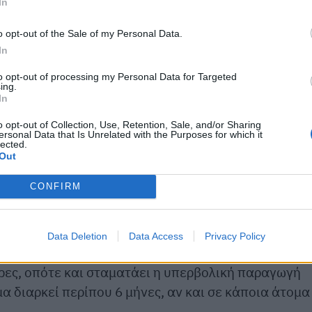
In
o opt-out of the Sale of my Personal Data.
In
to opt-out of processing my Personal Data for Targeted
ing.
In
o opt-out of Collection, Use, Retention, Sale, and/or Sharing
ν αποφυγή του πόνου τοποθετούμε στην περιοχή, όπ
ersonal Data that Is Unrelated with the Purposes for which it
lected.
Out
ς εγχύσεις στην επιφάνεια που θέλουμε να
CONFIRM
ύ τους. Η όλη διαδικασία διαρκεί περίπου
10 με 15
θεραπεύσουμε. Μετά το τέλος της διαδικασίας
Data Deletion
Data Access
Privacy Policy
τές του χωρίς να χρειάζεται να προσέχει κάτι.
ρες, οπότε και σταματάει η υπερβολική παραγωγή
 διαρκεί περίπου 6 μήνες, αν και σε κάποια άτομα