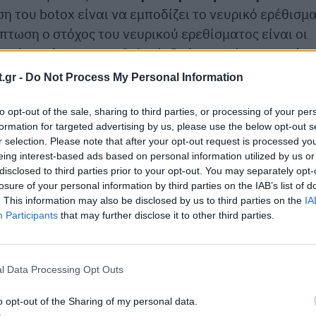
ση του botox είναι να εμποδίζει το νευρικό ερέθισμ
πτωση ο στόχος του νευρικού ερεθίσματος είναι οι
αυτή παράγουν υπερβολικό ιδρώτα. Από τη στιγμή
ωτοποιούς αδένες αυτοί σταματούν να παράγουν
.gr -
Do Not Process My Personal Information
to opt-out of the sale, sharing to third parties, or processing of your per
λι την ικανότητα τους να μεταφέρουν το νευρικό
formation for targeted advertising by us, please use the below opt-out s
r selection. Please note that after your opt-out request is processed y
ην υπεριδρωσία είναι συγκεκριμένης διάρκειας. Η
eing interest-based ads based on personal information utilized by us or
ε ορισμένα άτομα διαρκεί ακόμη και ένα χρόνο.
disclosed to third parties prior to your opt-out. You may separately opt-
losure of your personal information by third parties on the IAB’s list of
. This information may also be disclosed by us to third parties on the
IA
Participants
that may further disclose it to other third parties.
l Data Processing Opt Outs
o opt-out of the Sharing of my personal data.