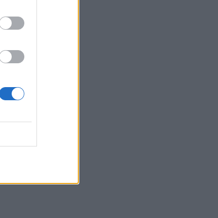
νοσοκομείου
ΕΠΙΚΑΙΡΌΤΗΤΑ
07/08/2026 - 14:45
Βασιλακόπουλος για ιό Δυτικού Νείλου: Στο
«κόκκινο» η Αττική – Τι να προσέχουμε
ΕΠΙΚΑΙΡΌΤΗΤΑ
07/08/2026 - 14:19
ου
Γυροειδής αλωπεκία: Αυστηρές συστάσεις από
ΕΟΦ και EMA για γνωστό φάρμακο – Οι
πιθανοί κίνδυνοι
ΦΆΡΜΑΚΟ
07/08/2026 - 13:06
Νηστεία Δεκαπενταύγουστου: Δύο συνταγές
για λαχταριστά νηστίσιμα γλυκά
ΕΥ ΖΗΝ
07/08/2026 - 12:33
Κυκλοσπορίαση: Ποια φρούτα και λαχανικά
είναι «επικίνδυνα» εκτός από το μαρούλι –
Ανησυχία στις ΗΠΑ