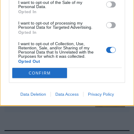
I want to opt-out of the Sale of my
Personal Data.
Opted In
I want to opt-out of processing my
Personal Data for Targeted Advertising.
ΠΕΡΙΣΣΟΤΕΡΑ ΣΤΗΝ ΙΔΙΑ ΚΑΤΗΓΟΡΙΑ
Opted In
I want to opt-out of Collection, Use,
Retention, Sale, and/or Sharing of my
Personal Data that Is Unrelated with the
4 ογκολόγοι συμφωνούν: Αυτή είναι
Purposes for which it was collected.
Opted Out
η τροφή που δεν τρώνε ποτέ
23 Ιουνίου 2026
CONFIRM
Αλάτι: Πρέπει να τρώω περισσότερο
Data Deletion
Data Access
Privacy Policy
το καλοκαίρι;
24 Ιουνίου 2026