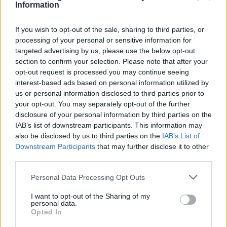
Δημοφιλή συμπληρώματα για
Information
την αρθρίτιδα – Όλα όσα
πρέπει να γνωρίζετε
If you wish to opt-out of the sale, sharing to third parties, or
processing of your personal or sensitive information for
targeted advertising by us, please use the below opt-out
Οστεοαρθρίτιδα: Αναμένεται
section to confirm your selection. Please note that after your
ραγδαία αύξηση τα επόμενα
opt-out request is processed you may continue seeing
χρόνια – Πώς αντιμετωπίζεται
interest-based ads based on personal information utilized by
us or personal information disclosed to third parties prior to
your opt-out. You may separately opt-out of the further
Τελευταία τροποποίηση στις 27/06/2026 - 03:15
disclosure of your personal information by third parties on the
IAB’s list of downstream participants. This information may
Πρόσθεσε το
HealthStat
also be disclosed by us to third parties on the
IAB’s List of
στα αγαπημένα σου στη
Google
Downstream Participants
that may further disclose it to other
third parties.
Personal Data Processing Opt Outs
ΓΟΝΑΤΟ
ΠΑΠΟΥΤΣΙΑ
ΠΟΝΟΣ
I want to opt-out of the Sharing of my
personal data.
ΟΣΤΕΟΑΡΘΡΙΤΙΔΑ
Opted In