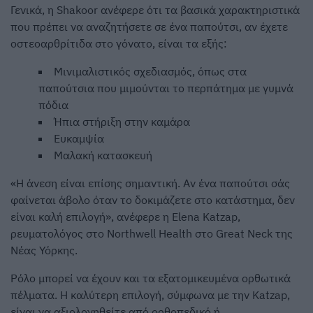
Γενικά, η Shakoor ανέφερε ότι τα βασικά χαρακτηριστικά
που πρέπει να αναζητήσετε σε ένα παπούτσι, αν έχετε
οστεοαρθρίτιδα στο γόνατο, είναι τα εξής:
Μινιμαλιστικός σχεδιασμός, όπως στα
παπούτσια που μιμούνται το περπάτημα με γυμνά
πόδια
Ήπια στήριξη στην καμάρα
Ευκαμψία
Μαλακή κατασκευή
«Η άνεση είναι επίσης σημαντική. Αν ένα παπούτσι σάς
φαίνεται άβολο όταν το δοκιμάζετε στο κατάστημα, δεν
είναι καλή επιλογή», ανέφερε η Elena Katzap,
ρευματολόγος στο Northwell Health στο Great Neck της
Νέας Υόρκης.
Ρόλο μπορεί να έχουν και τα εξατομικευμένα ορθωτικά
πέλματα. Η καλύτερη επιλογή, σύμφωνα με την Katzap,
είναι να αξιολογηθείτε από ορθοπεδικό ή