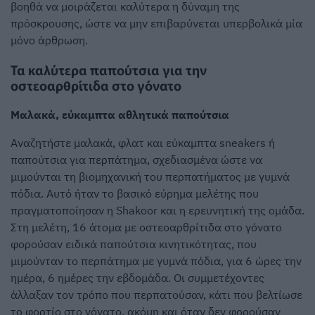
βοηθά να μοιράζεται καλύτερα η δύναμη της
πρόσκρουσης, ώστε να μην επιβαρύνεται υπερβολικά μία
μόνο άρθρωση.
Τα καλύτερα παπούτσια για την
οστεοαρθρίτιδα στο γόνατο
Μαλακά, εύκαμπτα αθλητικά παπούτσια
Αναζητήστε μαλακά, φλατ και εύκαμπτα sneakers ή
παπούτσια για περπάτημα, σχεδιασμένα ώστε να
μιμούνται τη βιομηχανική του περπατήματος με γυμνά
πόδια. Αυτό ήταν το βασικό εύρημα μελέτης που
πραγματοποίησαν η Shakoor και η ερευνητική της ομάδα.
Στη μελέτη, 16 άτομα με οστεοαρθρίτιδα στο γόνατο
φορούσαν ειδικά παπούτσια κινητικότητας, που
μιμούνταν το περπάτημα με γυμνά πόδια, για 6 ώρες την
ημέρα, 6 ημέρες την εβδομάδα. Οι συμμετέχοντες
άλλαξαν τον τρόπο που περπατούσαν, κάτι που βελτίωσε
το φορτίο στο γόνατο, ακόμη και όταν δεν φορούσαν