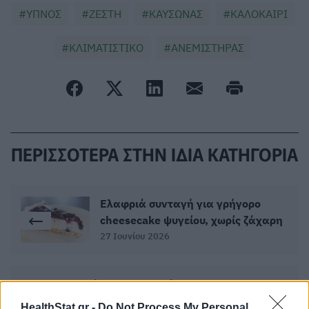
ΥΠΝΟΣ
ΖΕΣΤΗ
ΚΑΥΣΩΝΑΣ
ΚΑΛΟΚΑΙΡΙ
ΚΛΙΜΑΤΙΣΤΙΚΟ
ΑΝΕΜΙΣΤΗΡΑΣ
ΠΕΡΙΣΣΟΤΕΡΑ ΣΤΗΝ ΙΔΙΑ ΚΑΤΗΓΟΡΙΑ
Ελαφριά συνταγή για γρήγορο
cheesecake ψυγείου, χωρίς ζάχαρη
27 Ιουνίου 2026
Το καλύτερο λαχανικό για τη
μεταβολική υγεία, σύμφωνα με
HealthStat.gr -
Do Not Process My Personal