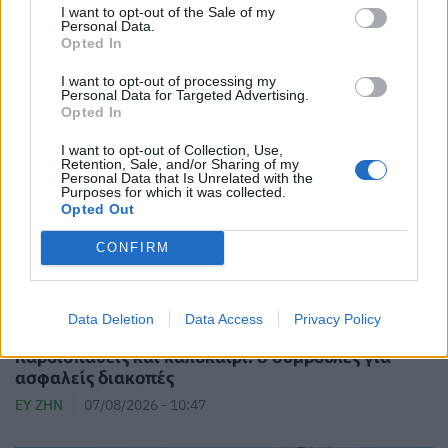
I want to opt-out of the Sale of my
Personal Data.
Opted In
Καύσωνας: Με ποιους τρόπους επηρεάζει την
περίοδο – Τι μπορείτε να κάνετε
I want to opt-out of processing my
Personal Data for Targeted Advertising.
ΕΥ ΖΗΝ
07/08/2026 - 17:08
Opted In
I want to opt-out of Collection, Use,
Retention, Sale, and/or Sharing of my
Personal Data that Is Unrelated with the
Purposes for which it was collected.
Opted Out
CONFIRM
Data Deletion
Data Access
Privacy Policy
Καρδιοπαθείς και καλοκαίρι: 8 συμβουλές για
ασφαλείς διακοπές
ΕΥ ΖΗΝ
07/08/2026 - 10:47