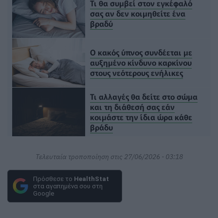
Τι θα συμβεί στον εγκέφαλό
σας αν δεν κοιμηθείτε ένα
βραδύ
Ο κακός ύπνος συνδέεται με
αυξημένο κίνδυνο καρκίνου
στους νεότερους ενήλικες
Τι αλλαγές θα δείτε στο σώμα
και τη διάθεσή σας εάν
κοιμάστε την ίδια ώρα κάθε
βράδυ
Τελευταία τροποποίηση στις 27/06/2026 - 03:18
Πρόσθεσε το
HealthStat
στα αγαπημένα σου στη
Google