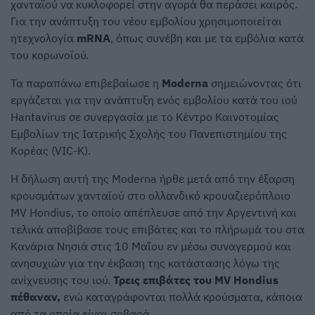
χανταϊού να κυκλοφορεί στην αγορά θα περάσει καιρός.
Για την ανάπτυξη του νέου εμβολίου χρησιμοποιείται
ητεχνολογία
mRNA
, όπως συνέβη και με τα εμβόλια κατά
του κορωνοϊού.
Τα παραπάνω επιβεβαίωσε η
Moderna
σημειώνοντας ότι
εργάζεται για την ανάπτυξη ενός εμβολίου κατά του ιού
Hantavirus σε συνεργασία με το Κέντρο Καινοτομίας
Εμβολίων της Ιατρικής Σχολής του Πανεπιστημίου της
Κορέας (VIC-K).
Η δήλωση αυτή της Moderna ήρθε μετά από την έξαρση
κρουσμάτων χανταϊού στο ολλανδικό κρουαζιερόπλοιο
MV Hondius, το οποίο απέπλευσε από την Αργεντινή και
τελικά αποβίβασε τους επιβάτες και το πλήρωμά του στα
Κανάρια Νησιά στις 10 Μαΐου εν μέσω συναγερμού και
ανησυχιών για την έκβαση της κατάστασης λόγω της
ανίχνευσης του ιού.
Τρεις επιβάτες του MV Hondius
πέθαναν,
ενώ καταγράφονται πολλά κρούσματα, κάποια
από τα οποία είναι σοβαρά.