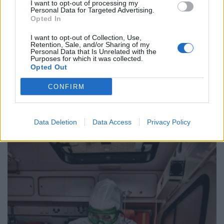
I want to opt-out of processing my
Personal Data for Targeted Advertising.
Opted In
I want to opt-out of Collection, Use,
Retention, Sale, and/or Sharing of my
Personal Data that Is Unrelated with the
Purposes for which it was collected.
Opted Out
CONFIRM
Έμπολα: Άρχισε η κλινική δοκιμή ενός νέου
εμβολίου της Moderna
ΦΆΡΜΑΚΟ
05/08/2026 - 10:40
Data Deletion
Data Access
Privacy Policy