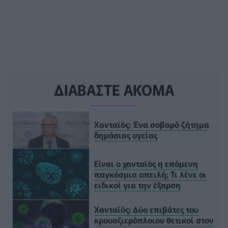
ΔΙΑΒΑΣΤΕ ΑΚΟΜΑ
Χανταϊός: Ένα σοβαρό ζήτημα
δημόσιας υγείας
Είναι ο χανταϊός η επόμενη
παγκόσμια απειλή; Τι λένε οι
ειδικοί για την έξαρση
Χανταϊός: Δύο επιβάτες του
κρουαζιερόπλοιου θετικοί στον