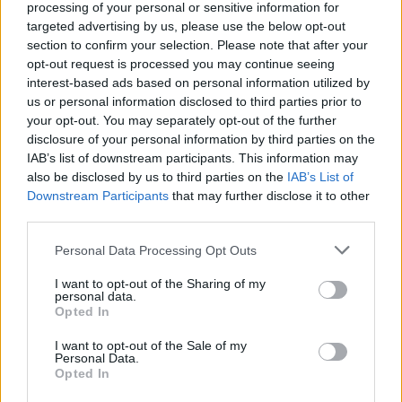
processing of your personal or sensitive information for
targeted advertising by us, please use the below opt-out
section to confirm your selection. Please note that after your
opt-out request is processed you may continue seeing
interest-based ads based on personal information utilized by
us or personal information disclosed to third parties prior to
your opt-out. You may separately opt-out of the further
disclosure of your personal information by third parties on the
IAB’s list of downstream participants. This information may
also be disclosed by us to third parties on the
IAB’s List of
Downstream Participants
that may further disclose it to other
third parties.
Γρίπη: Εγκρίθηκε το πρώτο εμβόλιο mRNA από τον
FDA
Personal Data Processing Opt Outs
ΦΆΡΜΑΚΟ
06/08/2026 - 13:38
I want to opt-out of the Sharing of my
personal data.
Opted In
I want to opt-out of the Sale of my
Personal Data.
Opted In