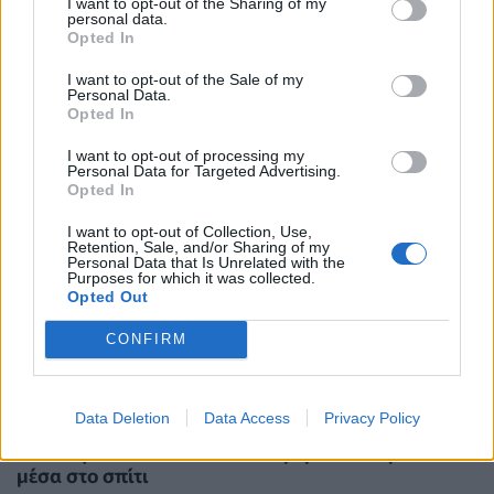
⁠Συμπληρώματα αργιρίνης: Είναι αλήθεια ότι
I want to opt-out of the Sharing of my
personal data.
βοηθούν το ανοσοποιητικό να καταπολεμήσει τον
Opted In
καρκίνο;
I want to opt-out of the Sale of my
ΜΕΛΈΤΕΣ
04/08/2026 - 18:51
Personal Data.
Opted In
I want to opt-out of processing my
Personal Data for Targeted Advertising.
Opted In
I want to opt-out of Collection, Use,
Retention, Sale, and/or Sharing of my
Personal Data that Is Unrelated with the
Purposes for which it was collected.
Opted Out
CONFIRM
Data Deletion
Data Access
Privacy Policy
Οι 5 λόγοι που είναι καλό να φοράτε αντηλιακό
μέσα στο σπίτι