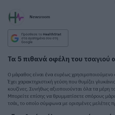
Newsroom
Πρόσθεσε το
HealthStat
στα αγαπημένα σου στη
Google
Τα 5 πιθανά οφέλη του
τσαγιού
α
Ο μάραθος είναι ένα ευρέως χρησιμοποιούμενο
Έχει χαρακτηριστική γεύση που θυμίζει γλυκάνι
κουζίνες. Συνήθως αξιοποιούνται όλα τα μέρη το
Μπορείτε επίσης να θρυμματίσετε σπόρους μάρα
τσάι, το οποίο σύμφωνα με ορισμένες μελέτες π