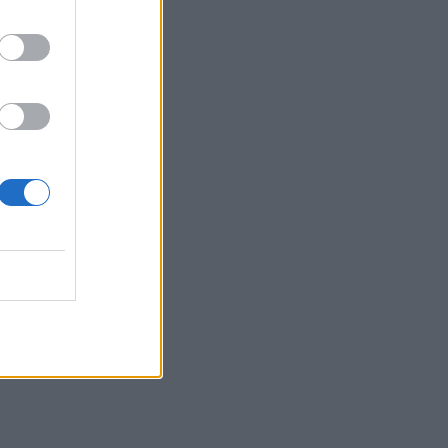
ΕΥ ΖΗΝ
06/08/2026 - 06:14
Κατέρρευσε οροφή ανακαινισμένου ΤΕΠ και ο
Άδωνις Γεωργιάδης επιτίθεται στους...
εργαζόμενους
ΠΟΛΙΤΙΚΉ ΥΓΕΊΑΣ
06/08/2026 - 06:00
ί
Τα καλύτερα σνακ για την παραλία
ΕΥ ΖΗΝ
05/08/2026 - 19:37
⁠Πώς το να μιλάτε τουλάχιστον 1 ξένη γλώσσα
επηρεάζει τον εγκέφαλό σας μακροπρόθεσμα
ΜΕΛΈΤΕΣ
05/08/2026 - 18:52
Πυρκαγιές και επιβαρυμένη ατμόσφαιρα: 6
μέτρα προστασίας για παιδιά και ενήλικες
προτείνει ο ΠΙΣ
ΕΠΙΚΑΙΡΌΤΗΤΑ
05/08/2026 - 18:05