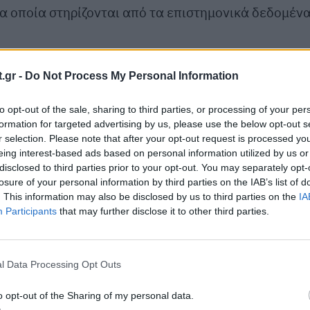
 οποία στηρίζονται από τα επιστημονικά δεδομένα
κωμα
.gr -
Do Not Process My Personal Information
τικό βοήθημα για την πέψη. Συμβάλλουν στη
to opt-out of the sale, sharing to third parties, or processing of your per
υστήματος και στη μείωση των αερίων, του
formation for targeted advertising by us, please use the below opt-out s
ται επίσης ως ήπιο καθαρτικό εδώ και χιλιάδες
r selection. Please note that after your opt-out request is processed y
eing interest-based ads based on personal information utilized by us or
disclosed to third parties prior to your opt-out. You may separately opt-
losure of your personal information by third parties on the IAB’s list of
. This information may also be disclosed by us to third parties on the
IA
Participants
that may further disclose it to other third parties.
l Data Processing Opt Outs
o opt-out of the Sharing of my personal data.