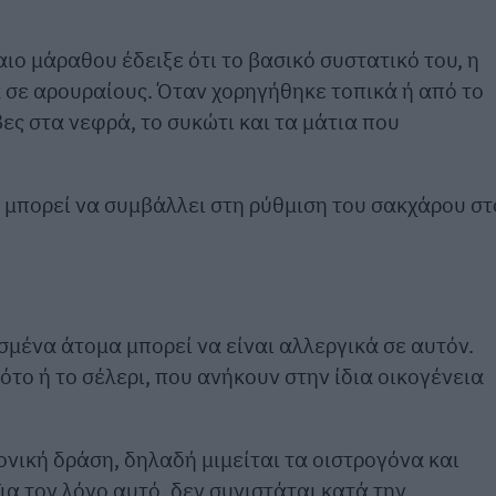
ιο μάραθου έδειξε ότι το βασικό συστατικό του, η
 σε αρουραίους. Όταν χορηγήθηκε τοπικά ή από το
ς στα νεφρά, το συκώτι και τα μάτια που
 μπορεί να συμβάλλει στη ρύθμιση του σακχάρου στ
σμένα άτομα μπορεί να είναι αλλεργικά σε αυτόν.
ότο ή το σέλερι, που ανήκουν στην ίδια οικογένεια
γονική δράση, δηλαδή μιμείται τα οιστρογόνα και
ια τον λόγο αυτό, δεν συνιστάται κατά την