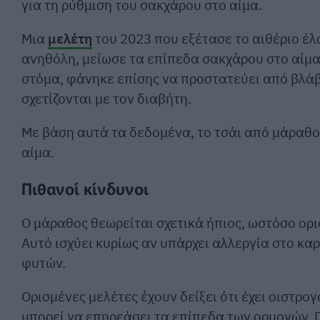
για τη ρύθμιση του σακχάρου στο αίμα.
Μια
μελέτη
του 2023 που εξέτασε το αιθέριο έλα
ανηθόλη, μείωσε τα επίπεδα σακχάρου στο αίμα
στόμα, φάνηκε επίσης να προστατεύει από βλάβε
σχετίζονται με τον διαβήτη.
Με βάση αυτά τα δεδομένα, το τσάι από μάραθο
αίμα.
Πιθανοί κίνδυνοι
Ο μάραθος θεωρείται σχετικά ήπιος, ωστόσο ορι
Αυτό ισχύει κυρίως αν υπάρχει αλλεργία στο καρ
φυτών.
Ορισμένες μελέτες έχουν δείξει ότι έχει οιστρο
μπορεί να επηρεάσει τα επίπεδα των ορμονών. Γ