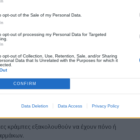
In
o opt-out of the Sale of my Personal Data.
In
to opt-out of processing my Personal Data for Targeted
τα οφέλη του για το πεπτικό σύστημα. Οι ερευνητές
ing.
In
βοήθησε στην προστασία και ενίσχυση της
γαστήριο όσο και σε ποντίκια. Κατέληξαν ότι μπορε
o opt-out of Collection, Use, Retention, Sale, and/or Sharing
ersonal Data that Is Unrelated with the Purposes for which it
ους νόσου του εντέρου.
lected.
Out
CONFIRM
ύν ένα συχνό πρόβλημα για πολλές γυναίκες, οι
τρική συνταγή, όπως τα μη στεροειδή
Data Deletion
Data Access
Privacy Policy
η του πόνου.
νες κράμπες εξακολουθούν να έχουν πόνο ή
αρμάκων.