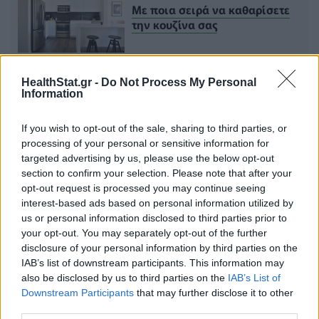
Με ποια σειρά να καθαρίσετε
την κουζίνα σας
HealthStat.gr -
Do Not Process My Personal
Τελευταία τροποποίηση στις 22/05/2026 - 13:32
Information
Πρόσθεσε το
HealthStat
στα αγαπημένα σου στη
If you wish to opt-out of the sale, sharing to third parties, or
Google
processing of your personal or sensitive information for
targeted advertising by us, please use the below opt-out
section to confirm your selection. Please note that after your
ΣΠΙΤΙ
ΚΑΘΑΡΙΟΤΗΤΑ
ΕΓΚΕΦΑΛΟΣ
opt-out request is processed you may continue seeing
interest-based ads based on personal information utilized by
us or personal information disclosed to third parties prior to
ΨΥΧΙΚΗ ΥΓΕΙΑ
your opt-out. You may separately opt-out of the further
disclosure of your personal information by third parties on the
IAB’s list of downstream participants. This information may
also be disclosed by us to third parties on the
IAB’s List of
Downstream Participants
that may further disclose it to other
third parties.