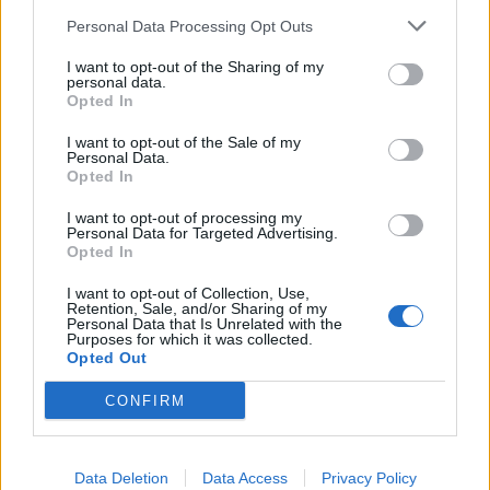
ΠΕΡΙΣΣΟΤΕΡΑ ΣΤΗΝ ΙΔΙΑ ΚΑΤΗΓΟΡΙΑ
Personal Data Processing Opt Outs
I want to opt-out of the Sharing of my
personal data.
Μελιτζάνες: Τρεις λόγοι για τους
Opted In
οποίους θεωρούνται ιδανικές για
I want to opt-out of the Sale of my
όσους κάνουν δίαιτα
Personal Data.
22 Μαϊος 2026
Opted In
I want to opt-out of processing my
Personal Data for Targeted Advertising.
Γρήγορη συνταγή για cheesecake
Opted In
διαίτης σαν αμερικάνικο, με
I want to opt-out of Collection, Use,
γιαούρτι
Retention, Sale, and/or Sharing of my
Personal Data that Is Unrelated with the
24 Μαϊος 2026
Purposes for which it was collected.
Opted Out
CONFIRM
ΣΧΕΤΙΚΑ ΑΡΘΡΑ
Data Deletion
Data Access
Privacy Policy