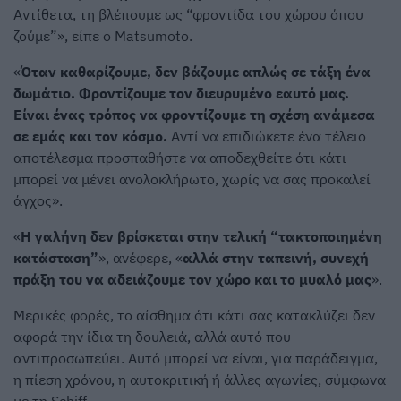
Αντίθετα, τη βλέπουμε ως “φροντίδα του χώρου όπου
ζούμε”», είπε ο Matsumoto.
«
Όταν καθαρίζουμε, δεν βάζουμε απλώς σε τάξη ένα
δωμάτιο. Φροντίζουμε τον διευρυμένο εαυτό μας.
Είναι ένας τρόπος να φροντίζουμε τη σχέση ανάμεσα
σε εμάς και τον κόσμο.
Αντί να επιδιώκετε ένα τέλειο
αποτέλεσμα προσπαθήστε να αποδεχθείτε ότι κάτι
μπορεί να μένει ανολοκλήρωτο, χωρίς να σας προκαλεί
άγχος».
«
Η γαλήνη δεν βρίσκεται στην τελική “τακτοποιημένη
κατάσταση”
», ανέφερε, «
αλλά στην ταπεινή, συνεχή
πράξη του να αδειάζουμε τον χώρο και το μυαλό μας
».
Μερικές φορές, το αίσθημα ότι κάτι σας κατακλύζει δεν
αφορά την ίδια τη δουλειά, αλλά αυτό που
αντιπροσωπεύει. Αυτό μπορεί να είναι, για παράδειγμα,
η πίεση χρόνου, η αυτοκριτική ή άλλες αγωνίες, σύμφωνα