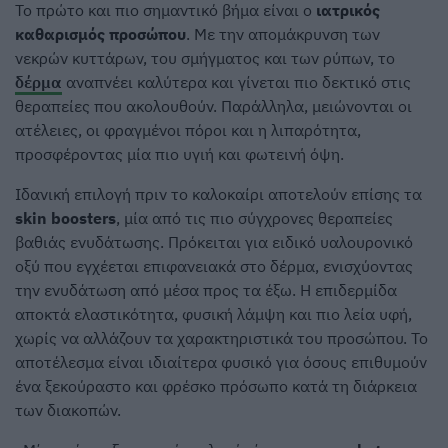
Το πρώτο και πιο σημαντικό βήμα είναι ο
ιατρικός
καθαρισμός προσώπου
. Με την απομάκρυνση των
νεκρών κυττάρων, του σμήγματος και των ρύπων, το
δέρμα
αναπνέει καλύτερα και γίνεται πιο δεκτικό στις
θεραπείες που ακολουθούν. Παράλληλα, μειώνονται οι
ατέλειες, οι φραγμένοι πόροι και η λιπαρότητα,
προσφέροντας μία πιο υγιή και φωτεινή όψη.
Ιδανική επιλογή πριν το καλοκαίρι αποτελούν επίσης τα
skin boosters
, μία από τις πιο σύγχρονες θεραπείες
βαθιάς ενυδάτωσης. Πρόκειται για ειδικό υαλουρονικό
οξύ που εγχέεται επιφανειακά στο δέρμα, ενισχύοντας
την ενυδάτωση από μέσα προς τα έξω. Η επιδερμίδα
αποκτά ελαστικότητα, φυσική λάμψη και πιο λεία υφή,
χωρίς να αλλάζουν τα χαρακτηριστικά του προσώπου. Το
αποτέλεσμα είναι ιδιαίτερα φυσικό για όσους επιθυμούν
ένα ξεκούραστο και φρέσκο πρόσωπο κατά τη διάρκεια
των διακοπών.