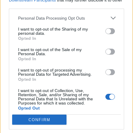
ΣΧΕΤΙΚΑ ΑΡΘΡΑ
Downstream Participants
that may further disclose it to other
third parties.
Personal Data Processing Opt Outs
I want to opt-out of the Sharing of my
personal data.
Opted In
I want to opt-out of the Sale of my
Personal Data.
Opted In
I want to opt-out of processing my
Personal Data for Targeted Advertising.
Καρδιοπαθείς και καλοκαίρι: 8 συμβουλές για
Opted In
ασφαλείς διακοπές
I want to opt-out of Collection, Use,
ΕΥ ΖΗΝ
07/08/2026 - 10:47
Retention, Sale, and/or Sharing of my
Personal Data that Is Unrelated with the
Purposes for which it was collected.
Opted Out
CONFIRM