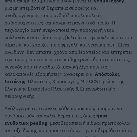
«Μία ακόμη εξαιρετική επιλογή είναι το
venus legacy
,
μία μη επεμβατική θεραπεία σύσφιξης και
αναζωογόνησης που συνδυάζει πολυπολικές
ραδιοσυχνότητες και παλμικά μαγνητικά πεδία. Η
τεχνολογία αυτή ενεργοποιεί την παραγωγή νέου
κολλαγόνου και ελαστίνης, βελτιώνει την κυκλοφορία του
αίματος και χαρίζει πιο σφριγηλή και νεανική όψη. Είναι
ανώδυνη, δεν απαιτεί χρόνο αποθεραπείας και επιτρέπει
την άμεση επιστροφή στις καθημερινές δραστηριότητες,
γεγονός που την καθιστά ιδανική λίγο πριν τις
καλοκαιρινές εξορμήσεις» αναφέρει ο κ.
Απόστολος
Γαϊτάνης
, Πλαστικός Χειρουργός, MD CCST, μέλος της
Ελληνικής Εταιρείας Πλαστικής & Επανορθωτικής
Χειρουργικής.
Ανάλογα με τις ανάγκες κάθε προσώπου, μπορούν να
συνδυαστούν και άλλες θεραπείες, όπως
ήπια
ενυδατικά peeling
, μεσοθεραπεία ή ειδικά πρωτόκολλα
αντιοξείδωσης που προστατεύουν την επιδερμίδα από το