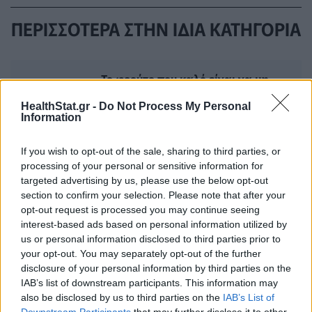
ΠΕΡΙΣΣΟΤΕΡΑ ΣΤΗΝ ΙΔΙΑ ΚΑΤΗΓΟΡΙΑ
Το φρούτο που καλό είναι να μη
συνδυάζετε με τον καφέ, σύμφωνα
HealthStat.gr -
Do Not Process My Personal
με τους ειδικούς
Information
09 Ιουλίου 2026
If you wish to opt-out of the sale, sharing to third parties, or
processing of your personal or sensitive information for
Η συνέπεια στην άσκηση είναι το
targeted advertising by us, please use the below opt-out
«κλειδί» για την πρόληψη του
section to confirm your selection. Please note that after your
διαβήτη
opt-out request is processed you may continue seeing
interest-based ads based on personal information utilized by
17 Ιουλίου 2026
us or personal information disclosed to third parties prior to
your opt-out. You may separately opt-out of the further
disclosure of your personal information by third parties on the
IAB’s list of downstream participants. This information may
also be disclosed by us to third parties on the
IAB’s List of