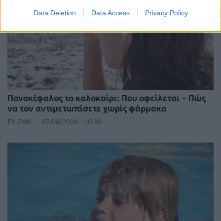
Data Deletion
Data Access
Privacy Policy
Πονοκέφαλος το καλοκαίρι: Που οφείλεται – Πώς
να τον αντιμετωπίσετε χωρίς φάρμακα
ΕΥ ΖΗΝ
07/08/2026 - 10:30