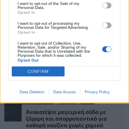
I want to opt-out of the Sale of my
Personal Data.
Opted In
Σταματήστε να απολογείστε: Οι
I want to opt-out of processing my
γυναίκες μετά τα 50 αξίζουν ένα
Personal Data for Targeted Advertising.
καλοκαίρι χωρίς ενοχές
Opted In
ΕΥ ΖΗΝ
29/07/2026 - 23:27
I want to opt-out of Collection, Use,
Retention, Sale, and/or Sharing of my
Personal Data that Is Unrelated with the
Purposes for which it was collected.
Opted Out
CONFIRM
Data Deletion
Data Access
Privacy Policy
Ανακατέψτε μαγειρική σόδα με
ζάχαρη και απορρυπαντικό για
καθαρή κουζίνα χωρίς χημικά