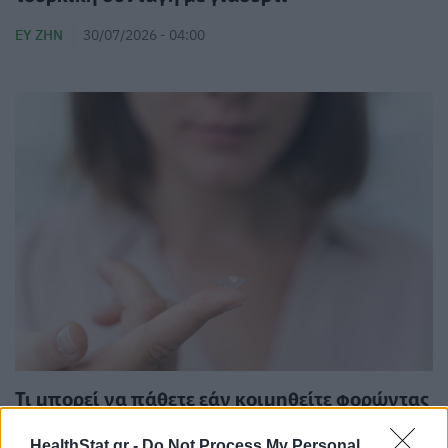
ΕΥ ΖΗΝ
30/07/2026 - 04:00
Τι μπορεί να πάθετε εάν κοιμηθείτε φορώντας
φακούς επαφής
HealthStat.gr -
Do Not Process My Personal