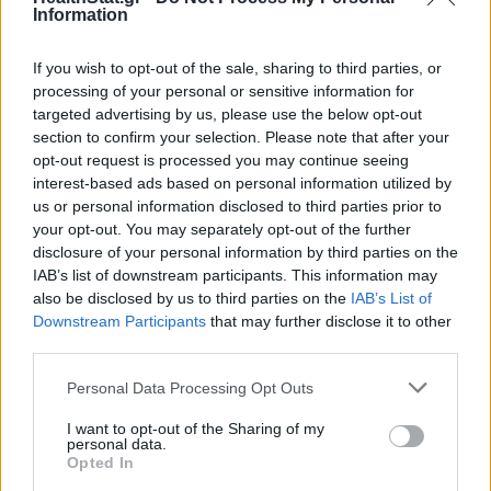
ΕΥ ΖΗΝ
30/07/2026 - 03:46
Information
If you wish to opt-out of the sale, sharing to third parties, or
processing of your personal or sensitive information for
targeted advertising by us, please use the below opt-out
section to confirm your selection. Please note that after your
opt-out request is processed you may continue seeing
interest-based ads based on personal information utilized by
us or personal information disclosed to third parties prior to
your opt-out. You may separately opt-out of the further
Καύσωνας: Πώς να κρατήσετε τα
disclosure of your personal information by third parties on the
παιδιά ασφαλή
IAB’s list of downstream participants. This information may
also be disclosed by us to third parties on the
IAB’s List of
ΕΥ ΖΗΝ
30/07/2026 - 03:30
Downstream Participants
that may further disclose it to other
third parties.
Personal Data Processing Opt Outs
I want to opt-out of the Sharing of my
personal data.
Opted In