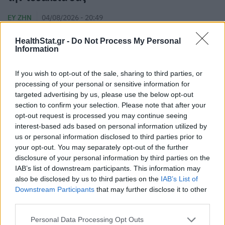
ΕΥ ΖΗΝ
04/08/2026 - 20:49
HealthStat.gr -
Do Not Process My Personal
Information
If you wish to opt-out of the sale, sharing to third parties, or
processing of your personal or sensitive information for
targeted advertising by us, please use the below opt-out
section to confirm your selection. Please note that after your
opt-out request is processed you may continue seeing
Ηλιακή ακτινοβολία και βλάβες στην
interest-based ads based on personal information utilized by
όραση - Οδηγίες προφύλαξης
us or personal information disclosed to third parties prior to
your opt-out. You may separately opt-out of the further
ΕΥ ΖΗΝ
04/08/2026 - 19:33
disclosure of your personal information by third parties on the
IAB’s list of downstream participants. This information may
also be disclosed by us to third parties on the
IAB’s List of
Downstream Participants
that may further disclose it to other
third parties.
Personal Data Processing Opt Outs