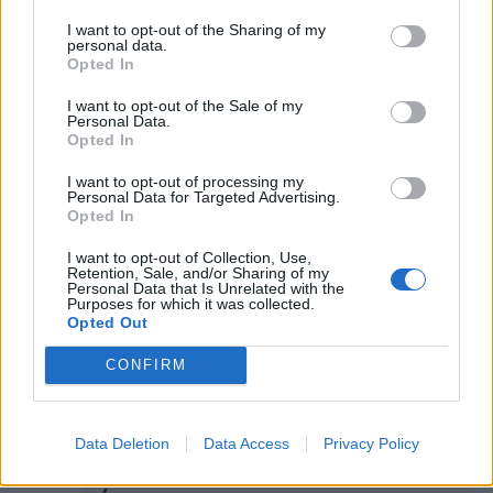
I want to opt-out of the Sharing of my
personal data.
Opted In
I want to opt-out of the Sale of my
8 πράσινα φυλλώδη λαχανικά με
Personal Data.
αντιγηραντική δράση
Opted In
ΕΥ ΖΗΝ
04/08/2026 - 17:14
I want to opt-out of processing my
Personal Data for Targeted Advertising.
Opted In
I want to opt-out of Collection, Use,
Retention, Sale, and/or Sharing of my
Personal Data that Is Unrelated with the
Purposes for which it was collected.
Opted Out
CONFIRM
Φακοί επαφής: Το συχνό λάθος που
Data Deletion
Data Access
Privacy Policy
μπορεί να βλάψει σοβαρά την