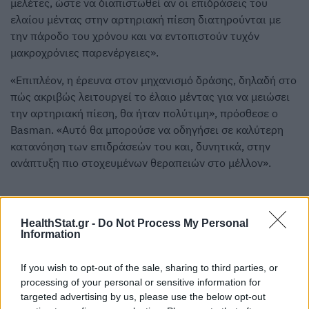
μελέτες, ώστε να διαπιστωθεί αν οι επιδράσεις του
ελαίου μέντας στην αρτηριακή πίεση διατηρούνται με
την πάροδο του χρόνου και να εντοπιστούν τυχόν
μακροχρόνιες παρενέργειες».
«Επιπλέον, η έρευνα στον μηχανισμό δράσης, δηλαδή στο
πώς ακριβώς λειτουργεί το έλαιο μέντας για να μειώσει
την αρτηριακή πίεση, θα ήταν πολύτιμη», πρόσθεσε ο
Basman. «Αυτό θα μπορούσε να οδηγήσει σε καλύτερη
κατανόηση των επιδράσεών του και, δυνητικά, στην
ανάπτυξη πιο στοχευμένων θεραπειών στο μέλλον».
HealthStat.gr -
Do Not Process My Personal
Information
If you wish to opt-out of the sale, sharing to third parties, or
processing of your personal or sensitive information for
targeted advertising by us, please use the below opt-out