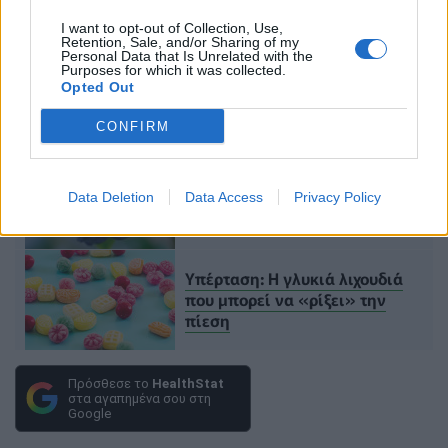
ΔΙΑΒΑΣΤΕ ΑΚΟΜΑ
I want to opt-out of Collection, Use,
Retention, Sale, and/or Sharing of my
Personal Data that Is Unrelated with the
Purposes for which it was collected.
Αρτηριακή πίεση: Οι
Opted Out
φυσιολογικές τιμές ανά ηλικία
CONFIRM
Μύρτιλα: Πώς επηρεάζουν την
αρτηριακή πίεση – Ποια είναι η
Data Deletion
Data Access
Privacy Policy
ωφέλιμη ποσότητα
Υπέρταση: Η γλυκιά λιχουδιά
που μπορεί να «ρίξει» την
πίεση
Πρόσθεσε το
HealthStat
στα αγαπημένα σου στη
Google