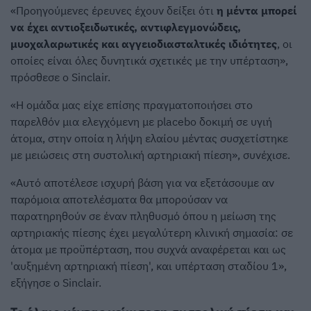
«Προηγούμενες έρευνες έχουν δείξει ότι
η μέντα μπορεί
να έχει αντιοξειδωτικές, αντιφλεγμονώδεις,
μυοχαλαρωτικές και αγγειοδιασταλτικές ιδιότητες
, οι
οποίες είναι όλες δυνητικά σχετικές με την υπέρταση»,
πρόσθεσε ο Sinclair.
«Η ομάδα μας είχε επίσης πραγματοποιήσει στο
παρελθόν μια ελεγχόμενη με placebo δοκιμή σε υγιή
άτομα, στην οποία η λήψη ελαίου μέντας συσχετίστηκε
με μειώσεις στη συστολική αρτηριακή πίεση», συνέχισε.
«Αυτό αποτέλεσε ισχυρή βάση για να εξετάσουμε αν
παρόμοια αποτελέσματα θα μπορούσαν να
παρατηρηθούν σε έναν πληθυσμό όπου η μείωση της
αρτηριακής πίεσης έχει μεγαλύτερη κλινική σημασία: σε
άτομα με προϋπέρταση, που συχνά αναφέρεται και ως
'αυξημένη αρτηριακή πίεση', και υπέρταση σταδίου 1»,
εξήγησε ο Sinclair.