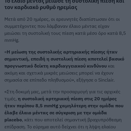
Το έλαιο μέντας μείωσε τη συστολική πίεση και
τον καρδιακό ρυθμό ηρεμίας
Μετά από 20 ημέρες, οι ερευνητές διαπίστωσαν ότι οι
συμμετέχοντες που λάμβαναν έλαιο μέντας είχαν
μειώσει τη συστολική τους πίεση κατά μέσο όρο κατά 8,5
mmHg.
«
Η μείωση της συστολικής αρτηριακής πίεσης ήταν
σημαντική, επειδή η συστολική πίεση αποτελεί βασικό
προγνωστικό δείκτη καρδιαγγειακού κινδύνου
και
ακόμη και σχετικά μικρές μειώσεις μπορεί να έχουν
σημασία σε επίπεδο πληθυσμού», εξήγησε ο Sinclair.
«Στη δοκιμή μας, μετά την προσαρμογή για τις αρχικές
τιμές,
η συστολική αρτηριακή πίεση στις 20 ημέρες
ήταν περίπου 8,5 mmHg χαμηλότερη στην ομάδα που
έλαβε έλαιο μέντας σε σύγκριση με την ομάδα
placebo
, κάτι που αποτελεί σημαντική βραχυπρόθεσμη
επίδραση. Το εύρημα αυτό δείχνει ότι η λήψη ελαίου