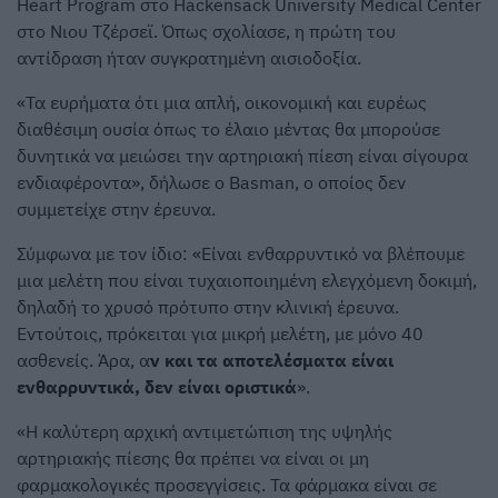
Heart Program στο Hackensack University Medical Center
στο Νιου Τζέρσεϊ. Όπως σχολίασε, η πρώτη του
αντίδραση ήταν συγκρατημένη αισιοδοξία.
«Τα ευρήματα ότι μια απλή, οικονομική και ευρέως
διαθέσιμη ουσία όπως το έλαιο μέντας θα μπορούσε
δυνητικά να μειώσει την αρτηριακή πίεση είναι σίγουρα
ενδιαφέροντα», δήλωσε ο Basman, ο οποίος δεν
συμμετείχε στην έρευνα.
Σύμφωνα με τον ίδιο: «Είναι ενθαρρυντικό να βλέπουμε
μια μελέτη που είναι τυχαιοποιημένη ελεγχόμενη δοκιμή,
δηλαδή το χρυσό πρότυπο στην κλινική έρευνα.
Εντούτοις, πρόκειται για μικρή μελέτη, με μόνο 40
ασθενείς. Άρα, α
ν και τα αποτελέσματα είναι
ενθαρρυντικά, δεν είναι οριστικά
».
«Η καλύτερη αρχική αντιμετώπιση της υψηλής
αρτηριακής πίεσης θα πρέπει να είναι οι μη
φαρμακολογικές προσεγγίσεις. Τα φάρμακα είναι σε