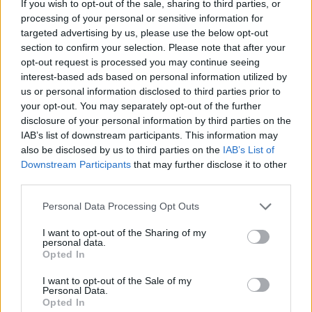
If you wish to opt-out of the sale, sharing to third parties, or
processing of your personal or sensitive information for
targeted advertising by us, please use the below opt-out
ASCO 2026: Μελέτη αλλάζει το
section to confirm your selection. Please note that after your
θεραπευτικό τοπίο του
opt-out request is processed you may continue seeing
μεταστατικού καρκίνου του μαστού
interest-based ads based on personal information utilized by
12 Ιουνίου 2026
us or personal information disclosed to third parties prior to
your opt-out. You may separately opt-out of the further
disclosure of your personal information by third parties on the
Οι 4 παράγοντες κινδύνου που
IAB’s list of downstream participants. This information may
ευθύνονται για το 99% των
also be disclosed by us to third parties on the
IAB’s List of
Downstream Participants
that may further disclose it to other
εγκεφαλικών και των
third parties.
εμφραγμάτων
12 Ιουνίου 2026
Personal Data Processing Opt Outs
I want to opt-out of the Sharing of my
personal data.
Opted In
ΣΧΕΤΙΚΑ ΑΡΘΡΑ
I want to opt-out of the Sale of my
Personal Data.
Opted In