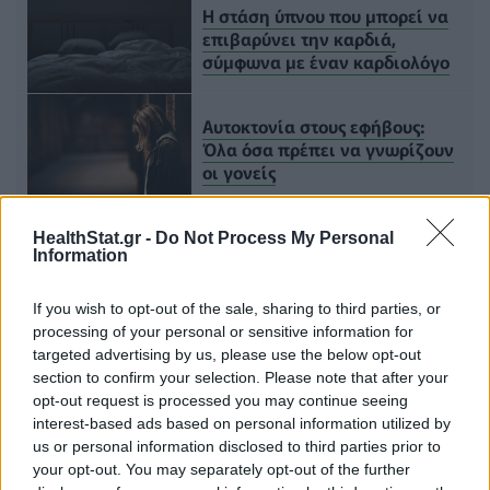
Η στάση ύπνου που μπορεί να
επιβαρύνει την καρδιά,
σύμφωνα με έναν καρδιολόγο
Αυτοκτονία στους εφήβους:
Όλα όσα πρέπει να γνωρίζουν
οι γονείς
Τι μπορείτε να πάθετε αν
HealthStat.gr -
Do Not Process My Personal
πάρετε βιταμίνες που έχουν
Information
λήξει
If you wish to opt-out of the sale, sharing to third parties, or
processing of your personal or sensitive information for
targeted advertising by us, please use the below opt-out
Τελευταία τροποποίηση στις 13/05/2026 - 11:03
section to confirm your selection. Please note that after your
opt-out request is processed you may continue seeing
Πρόσθεσε το
HealthStat
interest-based ads based on personal information utilized by
στα αγαπημένα σου στη
Google
us or personal information disclosed to third parties prior to
your opt-out. You may separately opt-out of the further