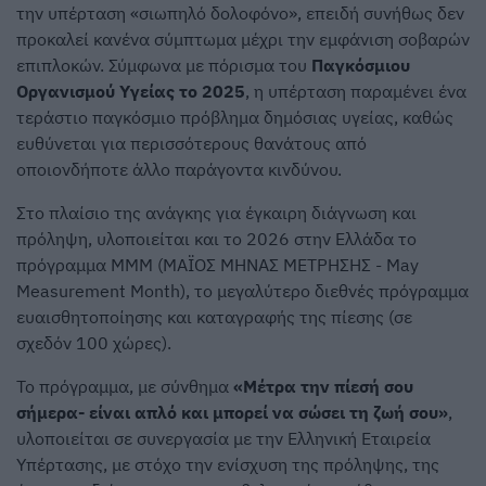
την υπέρταση «σιωπηλό δολοφόνο», επειδή συνήθως δεν
προκαλεί κανένα σύμπτωμα μέχρι την εμφάνιση σοβαρών
επιπλοκών. Σύμφωνα με πόρισμα του
Παγκόσμιου
Οργανισμού Υγείας το 2025
, η υπέρταση παραμένει ένα
τεράστιο παγκόσμιο πρόβλημα δημόσιας υγείας, καθώς
ευθύνεται για περισσότερους θανάτους από
οποιονδήποτε άλλο παράγοντα κινδύνου.
Στο πλαίσιο της ανάγκης για έγκαιρη διάγνωση και
πρόληψη, υλοποιείται και το 2026 στην Ελλάδα το
πρόγραμμα ΜΜΜ (ΜΑΪΟΣ ΜΗΝΑΣ ΜΕΤΡΗΣΗΣ - May
Measurement Month), το μεγαλύτερο διεθνές πρόγραμμα
ευαισθητοποίησης και καταγραφής της πίεσης (σε
σχεδόν 100 χώρες).
Το πρόγραμμα, με σύνθημα
«Μέτρα την πίεσή σου
σήμερα- είναι απλό και μπορεί να σώσει τη ζωή σου»
,
υλοποιείται σε συνεργασία με την Ελληνική Εταιρεία
Υπέρτασης, με στόχο την ενίσχυση της πρόληψης, της