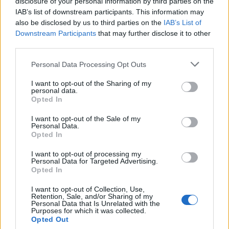
disclosure of your personal information by third parties on the
IAB’s list of downstream participants. This information may
ΥΠΕΡΤΑΣΗ
ΠΑΓΚΟΣΜΙΑ ΗΜΕΡΑ ΥΠΕΡΤΑΣΗΣ
also be disclosed by us to third parties on the
IAB’s List of
Downstream Participants
that may further disclose it to other
ΑΡΤΗΡΙΑΚΗ ΠΙΕΣΗ
third parties.
Personal Data Processing Opt Outs
I want to opt-out of the Sharing of my
personal data.
Opted In
ΠΕΡΙΣΣΟΤΕΡΑ ΣΤΗΝ ΙΔΙΑ ΚΑΤΗΓΟΡΙΑ
I want to opt-out of the Sale of my
Personal Data.
Opted In
ΑΔΕΔΥ: Συμμετοχή των γιατρών και
I want to opt-out of processing my
Personal Data for Targeted Advertising.
των εργαζομένων στα δημόσια
Opted In
νοσοκομεία στην 24ωρη απεργία
I want to opt-out of Collection, Use,
13 Μαϊος 2026
Retention, Sale, and/or Sharing of my
Personal Data that Is Unrelated with the
Purposes for which it was collected.
Opted Out
ΠΟΥ: Εφιστά την προσοχή για το