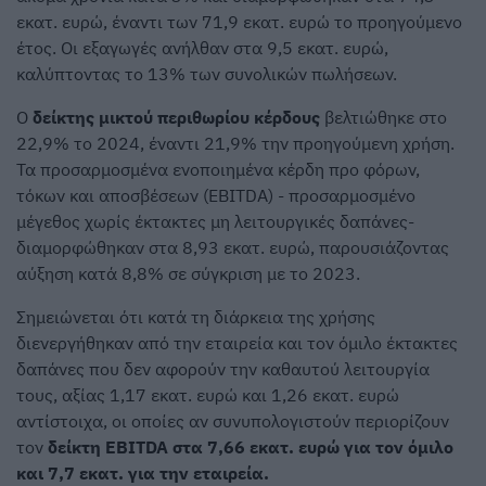
εκατ. ευρώ, έναντι των 71,9 εκατ. ευρώ το προηγούμενο
έτος. Οι εξαγωγές ανήλθαν στα 9,5 εκατ. ευρώ,
καλύπτοντας το 13% των συνολικών πωλήσεων.
Ο
δείκτης μικτού περιθωρίου κέρδους
βελτιώθηκε στο
22,9% το 2024, έναντι 21,9% την προηγούμενη χρήση.
Τα προσαρμοσμένα ενοποιημένα κέρδη προ φόρων,
τόκων και αποσβέσεων (EBITDA) - προσαρμοσμένο
μέγεθος χωρίς έκτακτες μη λειτουργικές δαπάνες-
διαμορφώθηκαν στα 8,93 εκατ. ευρώ, παρουσιάζοντας
αύξηση κατά 8,8% σε σύγκριση με το 2023.
Σημειώνεται ότι κατά τη διάρκεια της χρήσης
διενεργήθηκαν από την εταιρεία και τον όμιλο έκτακτες
δαπάνες που δεν αφορούν την καθαυτού λειτουργία
τους, αξίας 1,17 εκατ. ευρώ και 1,26 εκατ. ευρώ
αντίστοιχα, οι οποίες αν συνυπολογιστούν περιορίζουν
τον
δείκτη EBITDA στα 7,66 εκατ. ευρώ για τον όμιλο
και 7,7 εκατ. για την εταιρεία.