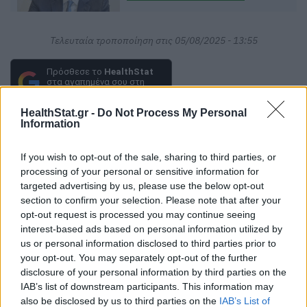
Τελευταία τροποποίηση στις 05/08/2025 - 13:55
Πρόσθεσε το
HealthStat
στα αγαπημένα σου στη
Google
HealthStat.gr -
Do Not Process My Personal
Information
ΜΙΝΕΡΒΑ
ΕΛΑΙΟΛΑΔΟ
ΛΑΔΙ
If you wish to opt-out of the sale, sharing to third parties, or
processing of your personal or sensitive information for
ΠΡΟΪΟΝΤΑ
ΠΩΛΗΣΕΙΣ
targeted advertising by us, please use the below opt-out
section to confirm your selection. Please note that after your
opt-out request is processed you may continue seeing
interest-based ads based on personal information utilized by
us or personal information disclosed to third parties prior to
your opt-out. You may separately opt-out of the further
disclosure of your personal information by third parties on the
ΠΕΡΙΣΣΟΤΕΡΑ ΣΤΗΝ ΙΔΙΑ ΚΑΤΗΓΟΡΙΑ
IAB’s list of downstream participants. This information may
also be disclosed by us to third parties on the
IAB’s List of