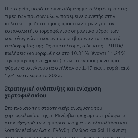
Η εταιρεία, παρά τη συνεχιζόμενη μεταβλητότητα στις
τιμές των πρώτων υλών, παρέμεινε συνεπής στην
πολιτική της διατήρησης προσιτών τιμών για τον
καταναλωτή, απορροφώντας σημαντικό μέρος των
κοστολογικών πιέσεων που επιβάρυναν τα ποσοστά
κερδοφορίας της. Ως αποτέλεσμα, ο δείκτης EBITDA/
πωλήσεις διαμορφώθηκε στο 10,31% (έναντι 11,21%
την προηγούμενη χρονιά), ενώ τα ενοποιημένα προ
φόρων αποτελέσματα ανήλθαν σε 1,47 εκατ. ευρώ, από
1,64 εκατ. ευρώ το 2023.
Στρατηγική ανάπτυξης και ενίσχυση
χαρτοφυλακίου
Στο πλαίσιο της στρατηγικής ενίσχυσης του
χαρτοφυλακίου της, η Μινέρβα προχώρησε πρόσφατα
στην εξαγορά των εμπορικών σημάτων ελαιολάδου και
λοιπών ελαίων Άλτις, Ελάνθη, Φλώρα και Sol. Η κίνηση
αυτή ενισχύει περαιτέρω τη στρατηγική εστίασης στις