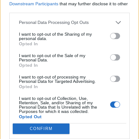
Downstream Participants
that may further disclose it to other
Το ΙΑΣΩ Γενική Κλινική δίπλα στον
third parties.
κορυφαίο Ολυμπιονίκη και
Personal Data Processing Opt Outs
πρωταθλητή Ελλάδος, Εμμανουήλ
Καραλή
I want to opt-out of the Sharing of my
personal data.
04 Αυγούστου 2025
Opted In
I want to opt-out of the Sale of my
Personal Data.
Hellenic Healthcare Group:
Opted In
Ασημένια Διάκριση από τον
EcoVadis για την Εταιρική
I want to opt-out of processing my
Personal Data for Targeted Advertising.
Κοινωνική Ευθύνη
Opted In
05 Αυγούστου 2025
I want to opt-out of Collection, Use,
Retention, Sale, and/or Sharing of my
Personal Data that Is Unrelated with the
Purposes for which it was collected.
Opted Out
ΣΧΕΤΙΚΑ ΑΡΘΡΑ
CONFIRM