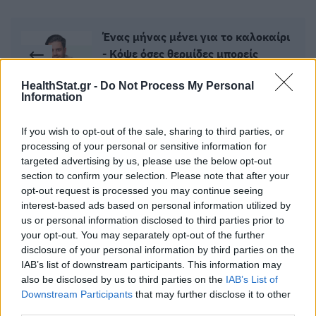
Ένας μήνας μένει για το καλοκαίρι
- Κόψε όσες θερμίδες μπορείς
11 Μαϊος 2026
HealthStat.gr -
Do Not Process My Personal
Information
Πώς θα επηρεαστεί η υγεία της
If you wish to opt-out of the sale, sharing to third parties, or
καρδιάς σας αν μαγειρεύετε με
processing of your personal or sensitive information for
ελαιόλαδο
targeted advertising by us, please use the below opt-out
11 Μαϊος 2026
section to confirm your selection. Please note that after your
opt-out request is processed you may continue seeing
interest-based ads based on personal information utilized by
us or personal information disclosed to third parties prior to
your opt-out. You may separately opt-out of the further
ΣΧΕΤΙΚΑ ΑΡΘΡΑ
disclosure of your personal information by third parties on the
IAB’s list of downstream participants. This information may
also be disclosed by us to third parties on the
IAB’s List of
Downstream Participants
that may further disclose it to other
third parties.