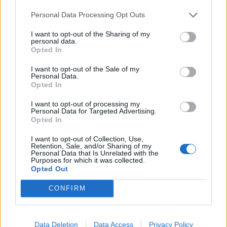
Personal Data Processing Opt Outs
I want to opt-out of the Sharing of my
personal data.
Opted In
I want to opt-out of the Sale of my
Personal Data.
Opted In
I want to opt-out of processing my
Personal Data for Targeted Advertising.
Opted In
Νηστεία Δεκαπενταύγουστου: Δύο συνταγές για
I want to opt-out of Collection, Use,
λαχταριστά νηστίσιμα γλυκά
Retention, Sale, and/or Sharing of my
Personal Data that Is Unrelated with the
ΕΥ ΖΗΝ
07/08/2026 - 12:33
Purposes for which it was collected.
Opted Out
CONFIRM
Data Deletion
Data Access
Privacy Policy