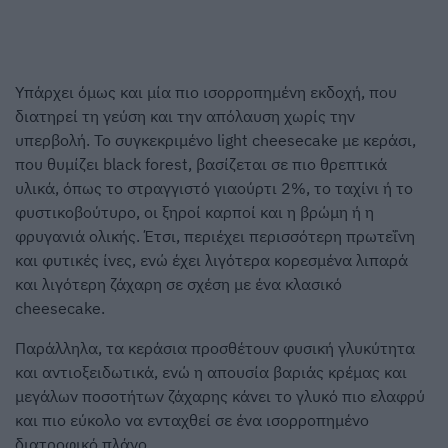
Υπάρχει όμως και μία πιο ισορροπημένη εκδοχή, που
διατηρεί τη γεύση και την απόλαυση χωρίς την
υπερβολή. Το συγκεκριμένο light cheesecake με κεράσι,
που θυμίζει black forest, βασίζεται σε πιο θρεπτικά
υλικά, όπως το στραγγιστό γιαούρτι 2%, το ταχίνι ή το
φυστικοβούτυρο, οι ξηροί καρποί και η βρώμη ή η
φρυγανιά ολικής. Έτσι, περιέχει περισσότερη πρωτεΐνη
και φυτικές ίνες, ενώ έχει λιγότερα κορεσμένα λιπαρά
και λιγότερη ζάχαρη σε σχέση με ένα κλασικό
cheesecake.
Παράλληλα, τα κεράσια προσθέτουν φυσική γλυκύτητα
και αντιοξειδωτικά, ενώ η απουσία βαριάς κρέμας και
μεγάλων ποσοτήτων ζάχαρης κάνει το γλυκό πιο ελαφρύ
και πιο εύκολο να ενταχθεί σε ένα ισορροπημένο
διατροφικό πλάνο.