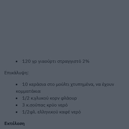
120 γρ γιαούρτι στραγγιστό 2%
Επικάλυψη:
10 κεράσια στο μούλτι χτυπημένα, να έχουν
κομματάκια
1/2 κ.γλυκού κορν φλάουρ
3 κ.σούπας κρύο νερό
1/2φλ. ελληνικού καφέ νερό
Εκτέλεση