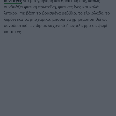
συνταγές
για μια γρήγορη και θρεπτική σος, καθώς
συνδυάζει φυτική πρωτεΐνη, φυτικές ίνες και καλά
λιπαρά. Με βάση τα βρασμένα ρεβίθια, το ελαιόλαδο, το
λεμόνι και τα μπαχαρικά, μπορεί να χρησιμοποιηθεί ως
συνοδευτικό, ως dip με λαχανικά ή ως άλειμμα σε ψωμί
και πίτες.