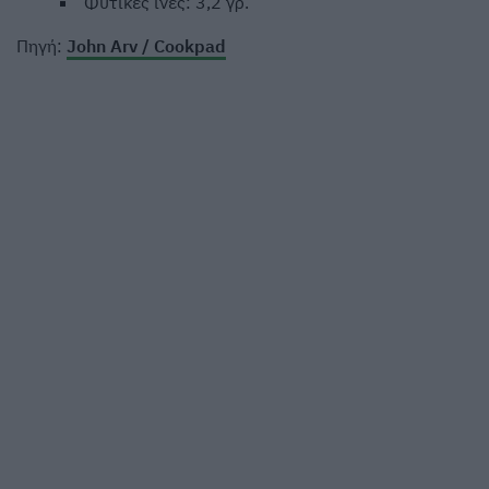
Φυτικές ίνες: 3,2 γρ.
Πηγή:
John Arv / Cookpad