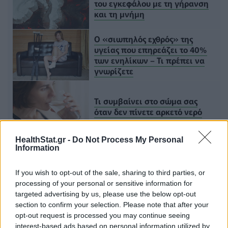
του εγκεφάλου με τη γήρανση
και τη μνήμη
Ο «σιωπηλός εχθρός» της
υγείας που επηρεάζει το 40%
των ενηλίκων – Τι πρέπει να
γνωρίζετε
Τι συμβαίνει στο σώμα σας
όταν δεν πίνετε αρκετό νερό
HealthStat.gr -
Do Not Process My Personal
Information
Τελευταία τροποποίηση στις 15/06/2026 - 03:51
If you wish to opt-out of the sale, sharing to third parties, or
Πρόσθεσε το
HealthStat
processing of your personal or sensitive information for
στα αγαπημένα σου στη
Google
targeted advertising by us, please use the below opt-out
section to confirm your selection. Please note that after your
opt-out request is processed you may continue seeing
interest-based ads based on personal information utilized by
ΙΣΟΡΡΟΠΙΑ
ΓΗΡΑΝΣΗ
ΑΣΤΑΘΕΙΑ