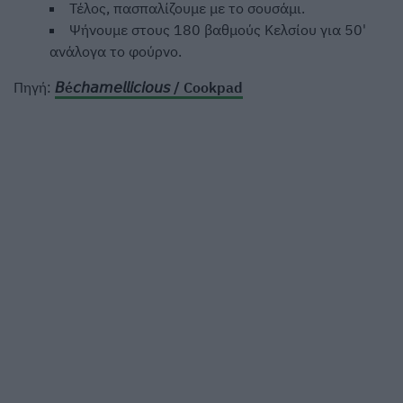
Τέλος, πασπαλίζουμε με το σουσάμι.
Ψήνουμε στους 180 βαθμούς Κελσίου για 50'
ανάλογα το φούρνο.
Πηγή:
𝘉é𝘤𝘩𝘢𝘮𝘦𝘭𝘭𝘪𝘤𝘪𝘰𝘶𝘴 / Cookpad