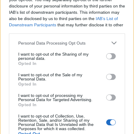
που θα λατρέψετε
disclosure of your personal information by third parties on the
IAB’s list of downstream participants. This information may
ΕΥ ΖΗΝ
08/08/2026 - 04:00
also be disclosed by us to third parties on the
IAB’s List of
Downstream Participants
that may further disclose it to other
third parties.
Personal Data Processing Opt Outs
I want to opt-out of the Sharing of my
personal data.
Opted In
I want to opt-out of the Sale of my
Personal Data.
Opted In
I want to opt-out of processing my
Personal Data for Targeted Advertising.
Opted In
Σκωτσέζικα αυγά: Μία διαφορετική συνταγή για
I want to opt-out of Collection, Use,
όσους αγαπούν τα αυγά
Retention, Sale, and/or Sharing of my
Personal Data that Is Unrelated with the
ΕΥ ΖΗΝ
07/08/2026 - 08:20
Purposes for which it was collected.
Opted Out