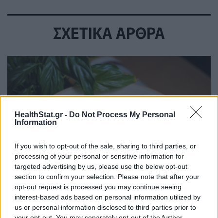
ΣΧΕΤΙΚΑ ΑΡΘΡΑ
HealthStat.gr -
Do Not Process My Personal
Information
If you wish to opt-out of the sale, sharing to third parties, or
processing of your personal or sensitive information for
targeted advertising by us, please use the below opt-out
section to confirm your selection. Please note that after your
opt-out request is processed you may continue seeing
interest-based ads based on personal information utilized by
us or personal information disclosed to third parties prior to
Γιουβέτσι στον φούρνο: Η παραδοσιακή συνταγή
your opt-out. You may separately opt-out of the further