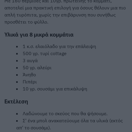
Με 160 θερμίδες και 10γρ. πρωτεΐνης το κομμάτι,
αποτελεί μια πρακτική επιλογή για όσους θέλουν μια πιο
απλή τυρόπιτα, χωρίς την επιβάρυνση που συνήθως
προσθέτει το φύλλο.
Υλικά για 8 μικρά κομμάτια
1 κ.σ. ελαιόλαδο για την επάλειψη
500 γρ. τυρί cottage
3 αυγά
50 γρ. αλεύρι
Άνηθο
Πιπέρι
10 γρ. σουσάμι για επικάλυψη
Εκτέλεση
Λαδώνουμε το σκεύος που θα ψήσουμε.
Σ' ένα μπολ ανακατεύουμε όλα τα υλικά (εκτός
απ' το σουσάμι).