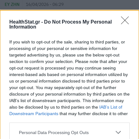
ΕΥ ΖΗΝ
16/04/2026 - 06:29
HealthStat.gr -
Do Not Process My Personal
Information
If you wish to opt-out of the sale, sharing to third parties, or
processing of your personal or sensitive information for
targeted advertising by us, please use the below opt-out
section to confirm your selection. Please note that after your
opt-out request is processed you may continue seeing
interest-based ads based on personal information utilized by
us or personal information disclosed to third parties prior to
your opt-out. You may separately opt-out of the further
disclosure of your personal information by third parties on the
IAB’s list of downstream participants. This information may
also be disclosed by us to third parties on the
IAB’s List of
Downstream Participants
that may further disclose it to other
Ανεξήγητη αύξηση βάρους: Τι μπορεί να
third parties.
κρύβεται πίσω από τα κιλά που πήρατε
Personal Data Processing Opt Outs
ΕΥ ΖΗΝ
15/04/2026 - 06:43